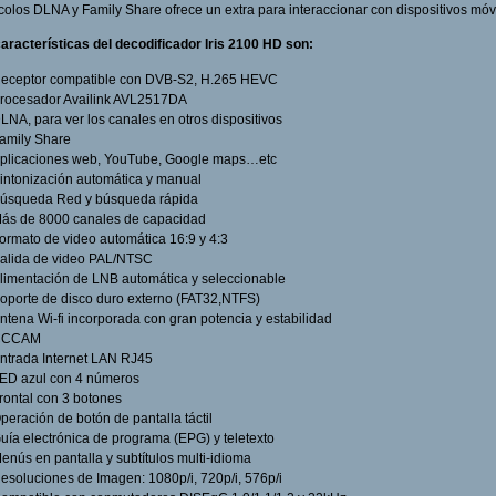
colos DLNA y Family Share ofrece un extra para interaccionar con dispositivos móv
aracterísticas del decodificador Iris 2100 HD son:
eceptor compatible con DVB-S2, H.265 HEVC
rocesador Availink AVL2517DA
LNA, para ver los canales en otros dispositivos
amily Share
plicaciones web, YouTube, Google maps…etc
intonización automática y manual
úsqueda Red y búsqueda rápida
ás de 8000 canales de capacidad
ormato de video automática 16:9 y 4:3
alida de video PAL/NTSC
limentación de LNB automática y seleccionable
oporte de disco duro externo (FAT32,NTFS)
ntena Wi-fi incorporada con gran potencia y estabilidad
CCCAM
ntrada Internet LAN RJ45
ED azul con 4 números
rontal con 3 botones
peración de botón de pantalla táctil
uía electrónica de programa (EPG) y teletexto
enús en pantalla y subtítulos multi-idioma
esoluciones de Imagen: 1080p/i, 720p/i, 576p/i