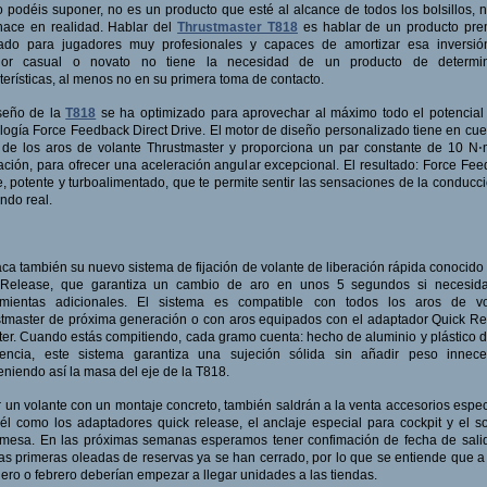
podéis suponer, no es un producto que esté al alcance de todos los bolsillos, ni
hace en realidad. Hablar del
Thrustmaster T818
es hablar de un producto pre
ado para jugadores muy profesionales y capaces de amortizar esa inversió
dor casual o novato no tiene la necesidad de un producto de determi
terísticas, al menos no en su primera toma de contacto.
iseño de la
T818
se ha optimizado para aprovechar al máximo todo el potencial
logía Force Feedback Direct Drive. El motor de diseño personalizado tiene en cue
de los aros de volante Thrustmaster y proporciona un par constante de 10 N⋅
ación, para ofrecer una aceleración angular excepcional. El resultado: Force Fe
, potente y turboalimentado, que te permite sentir las sensaciones de la conducc
ndo real.
ca también su nuevo sistema de fijación de volante de liberación rápida conocid
 Release, que garantiza un cambio de aro en unos 5 segundos si necesid
amientas adicionales. El sistema es compatible con todos los aros de vo
tmaster de próxima generación o con aros equipados con el adaptador Quick R
er. Cuando estás compitiendo, cada gramo cuenta: hecho de aluminio y plástico d
stencia, este sistema garantiza una sujeción sólida sin añadir peso inneces
niendo así la masa del eje de la T818.
r un volante con un montaje concreto, también saldrán a la venta accesorios espec
él como los adaptadores quick release, el anclaje especial para cockpit y el s
mesa. En las próximas semanas esperamos tener confimación de fecha de sali
as primeras oleadas de reservas ya se han cerrado, por lo que se entiende que a 
ero o febrero deberían empezar a llegar unidades a las tiendas.