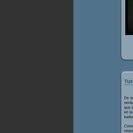
Tut
De e
venta
que p
en la
tradu
Como
relac