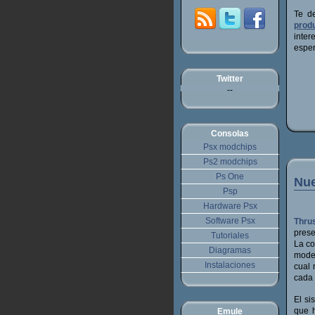
Te de
prod
inter
esper
Twitter
--
Consolas
Psx modchips
Ps2 modchips
Ps One
Nue
Psp
Hardware Psx
Software Psx
Thru
prese
Tutoriales
La co
Diagramas
model
Instalaciones
cual 
cada 
El s
que 
Emule