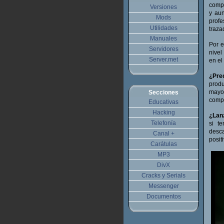
compa
Versiones
y aun
Mods
profe
Utilidades
traza
Manuales
Por e
Servidores
nivel
Server.met
en el
¿Prec
prod
mayor
Secciones
compe
Educativas
Hacking
¿Lan
Telefonía
si t
desca
Canal +
posit
Carátulas
MP3
DivX
Cracks y Serials
Messenger
Documentos