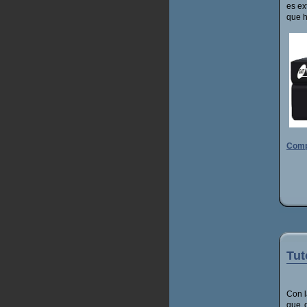
es ex
que h
Comp
Tut
Con l
que d