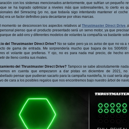
ración con los sistemas mencionados anteriormente, que sufrían un pequeño re
que se ha logrado optimizar a niveles más que sobresalientes, lo cierto es q
sionales del Simracing (yo no, que todavía sigo intentando mantener el coche
da) era un factor definitivo para decantarse por otras marcas.
l momento se desconocen los aspectos relativos al
Thrustmaster Direct Drive
, 
 personal pienso que el producto presentado será un servo motor, ya que precis
 parque de add-ons y diferentes modelos de volantes la compañía va bastante sob
io del Thrustmaster Direct Drive?
No se sabe pero ya os aviso de que no va a 
ucto de gama de entrada. Me sorprendería mucho que bajara de los 500/600 
es el volante que prefieras. Y ojo, no es para nada mal precio, de hecho en
tir de lleno contra sus rivales.
zamiento del Thrustmaster Direct Drive?
Tampoco se sabe absolutamente nada,
enemos en cuenta que empezaron a dar pistas en diciembre de 2021, no 
bellado pensar que pudieran sacarlo para la campaña navideña, lo cual sería al
ivo de cara a los posibles regalos que nos encontremos bajo nuestro árbol de navi