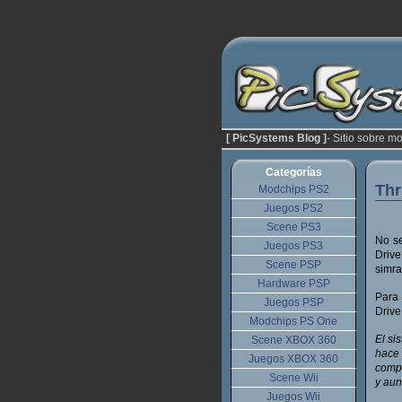
[ PicSystems Blog ]
- Sitio sobre m
Categorías
Thr
Modchips PS2
Juegos PS2
Scene PS3
No se
Juegos PS3
Drive
Scene PSP
simra
Hardware PSP
Para 
Juegos PSP
Drive
Modchips PS One
El si
Scene XBOX 360
hace
Juegos XBOX 360
compa
Scene Wii
y aun
Juegos Wii