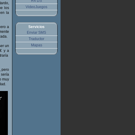
R4 DS
tardo,
VideoJuegos
ue los
 en la
pero a
Servicios
amente
Enviar SMS
rada.
Traductor
Mapas
ser un
€ y a
traría
 pero
sería
go muy
dad.