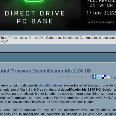
Tags:
Thrustmaster
,
Direct drive
, Categorías:
tecnologia
, Comentarios:
0
, Lecturas:
7614
orial Firmware Decodificador iris 2100 HD
Por Luis el 09.Nov.2022
ntre el amplio catálogo de
decodificadores
existentes en el mercado, uno de l
s junto con el Viark Sat HD es sin duda el
decodificador Iris 2100 HD
. Opinion
ositivas para un dispositivo de tamaño reducido con gran estabilidad, con una 
 recepción gracias a su nueva antena Wifi y un procesador Availink AVL2517DA 
ce en un movimiento a través de las opciones del deco más fluidas.
 viene siendo habitual en este tipo de decodificadores, suelen añadir me
ionadas con la transmisión de contenido multimedia y, en este caso, al inco