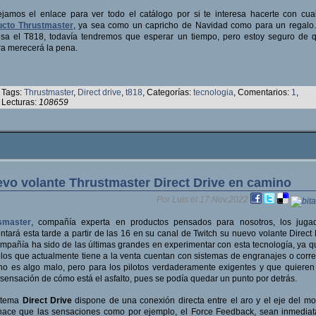
jamos el enlace para ver todo el catálogo por si te interesa hacerte con cua
ucto Thrustmaster
, ya sea como un capricho de Navidad como para un regalo.
esa el T818, todavía tendremos que esperar un tiempo, pero estoy seguro de 
a merecerá la pena.
Tags:
Thrustmaster
,
Direct drive
,
t818
, Categorías:
tecnologia
, Comentarios:
1
,
Lecturas:
108659
vo volante Thrustmaster Direct Drive en camino
Por Luis el 17.Nov.2022
smaster
, compañía experta en productos pensados para nosotros, los jugad
ntará esta tarde a partir de las 16 en su canal de Twitch su nuevo volante Direct 
mpañía ha sido de las últimas grandes en experimentar con esta tecnología, ya q
os que actualmente tiene a la venta cuentan con sistemas de engranajes o corre
no es algo malo, pero para los pilotos verdaderamente exigentes y que quieren
sensación de cómo está el asfalto, pues se podía quedar un punto por detrás.
istema
Direct Drive
dispone de una conexión directa entre el aro y el eje del mot
hace que las sensaciones como por ejemplo, el Force Feedback, sean inmediat