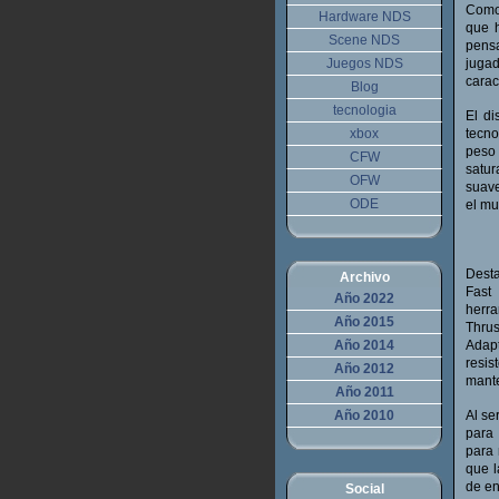
Como 
Hardware NDS
que 
Scene NDS
pens
Juegos NDS
juga
carac
Blog
tecnologia
El d
xbox
tecno
peso 
CFW
satur
OFW
suave
ODE
el mu
Desta
Archivo
Fast
Año 2022
herr
Año 2015
Thrus
Año 2014
Adapt
resi
Año 2012
mante
Año 2011
Año 2010
Al se
para 
para 
que l
de en
Social