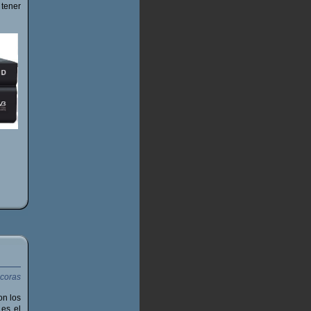
 tener
n los
 es el