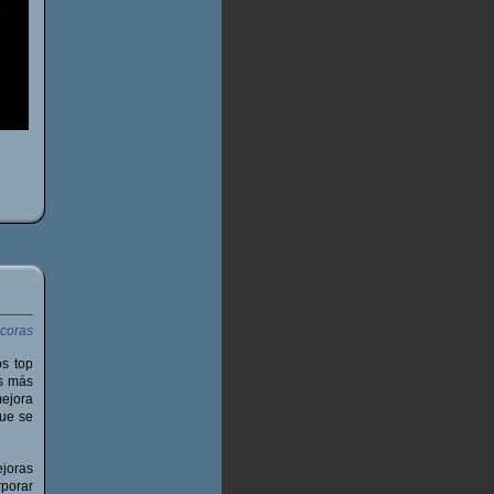
os top
es más
mejora
que se
joras
rporar