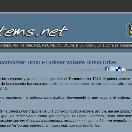
odchips, Psx, Ps One, Ps2, Ps3, Wii, DS, DSLite, DivX, Xbox 360, Tutoriales, Diagra
ustmaster T818: El primer volante Direct Drive
Por Luis el 01.Dec.2022
 hizo esperar y ya tenemos disponible el
Thrustmaster T818
, el primer volante 
 de la compañía francesa que próximamente podremos utilizar todos los aficiona
cing.
no repetirme, me autocito para explicar brevemente lo que supone el sistema 
:
stema Direct Drive dispone de una conexión directa entre el aro y el eje del motor, 
 que las sensaciones como por ejemplo, el Force Feedback, sean inmediat
ración con los sistemas mencionados anteriormente, que sufrían un pequeño re
que se ha logrado optimizar a niveles más que sobresalientes.