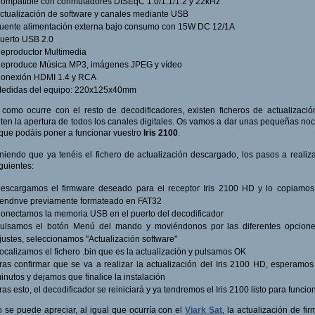
ompatible con conmutadores DISEqC 1.0/1.1/1.2 y 22kHz
ctualización de software y canales mediante USB
uente alimentación externa bajo consumo con 15W DC 12/1A
uerto USB 2.0
eproductor Multimedia
eproduce Música MP3, imágenes JPEG y vídeo
onexión HDMI 1.4 y RCA
edidas del equipo: 220x125x40mm
 como ocurre con el resto de decodificadores, existen ficheros de actualizaci
ten la apertura de todos los canales digitales. Os vamos a dar unas pequeñas no
que podáis poner a funcionar vuestro
Iris 2100
.
iendo que ya tenéis el fichero de actualización descargado, los pasos a realiz
iguientes:
escargamos el firmware deseado para el receptor Iris 2100 HD y lo copiamos
endrive previamente formateado en FAT32
onectamos la memoria USB en el puerto del decodificador
ulsamos el botón Menú del mando y moviéndonos por las diferentes opcione
justes, seleccionamos ''Actualización software''
ocalizamos el fichero .bin que es la actualización y pulsamos OK
ras confirmar que se va a realizar la actualización del Iris 2100 HD, esperamo
inutos y dejamos que finalice la instalación
ras esto, el decodificador se reiniciará y ya tendremos el Iris 2100 listo para funcio
se puede apreciar, al igual que ocurría con el
Viark Sat
, la actualización de fi