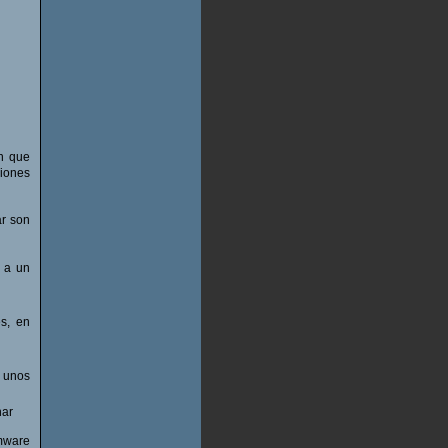
ón que
ciones
ar son
 a un
s, en
s unos
nar
rmware