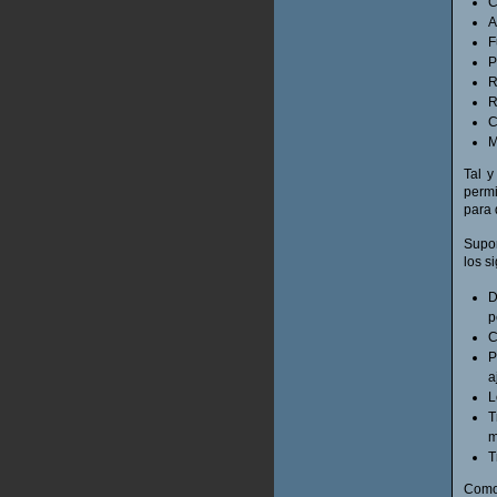
C
A
F
P
R
R
C
M
Tal y
permi
para 
Supon
los s
D
p
C
P
a
L
T
m
T
Como 