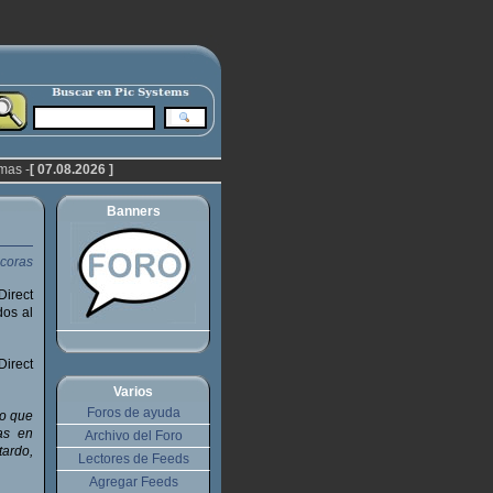
mas -
[ 07.08.2026 ]
Banners
Direct
dos al
Direct
Varios
Foros de ayuda
lo que
as en
Archivo del Foro
tardo,
Lectores de Feeds
Agregar Feeds