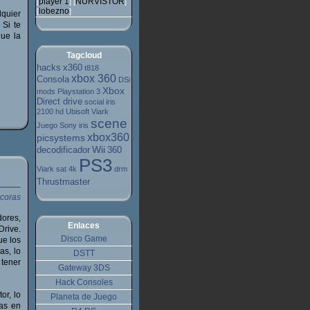
player 1
NURVISTOR
[
] [
]
lobezno
[
]
lquier
 Si te
que la
Tagcloud
hacks
x360
t818
xbox 360
Consola
DSi
Xbox
mods
Playstation 3
Direct drive
social
iris
2100 hd
Ubisoft
Viark
scene
Juego
Sony
iris
xbox360
picsystems
Wii
decodificador
360
PS3
Viark sat 4k
drm
Thrustmaster
ores,
Enlaces
Drive.
Disco Game
ue los
as, lo
DSTT
 tener
Gateway 3DS
Hack Consoles
or, lo
Planeta de Juego
as en