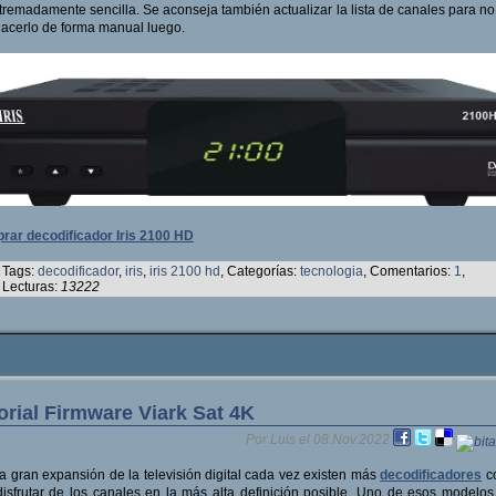
tremadamente sencilla. Se aconseja también actualizar la lista de canales para no
acerlo de forma manual luego.
rar decodificador Iris 2100 HD
Tags:
decodificador
,
iris
,
iris 2100 hd
, Categorías:
tecnologia
, Comentarios:
1
,
Lecturas:
13222
orial Firmware Viark Sat 4K
Por Luis el 08.Nov.2022
a gran expansión de la televisión digital cada vez existen más
decodificadores
co
isfrutar de los canales en la más alta definición posible. Uno de esos modelos