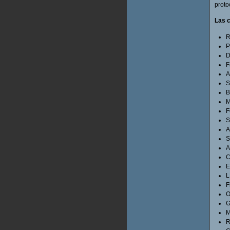
proto
Las c
R
P
D
F
A
S
B
M
F
S
A
S
A
E
L
F
O
G
M
R