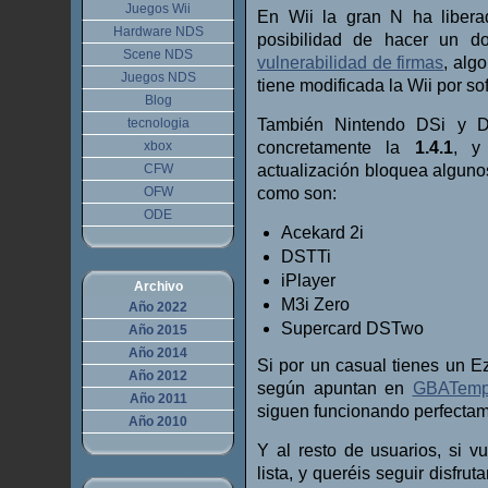
Juegos Wii
En Wii la gran N ha liber
Hardware NDS
posibilidad de hacer un d
Scene NDS
vulnerabilidad de firmas
, alg
Juegos NDS
tiene modificada la Wii por so
Blog
tecnologia
También Nintendo DSi y DS
xbox
concretamente la
1.4.1
, y
CFW
actualización bloquea alguno
OFW
como son:
ODE
Acekard 2i
DSTTi
iPlayer
Archivo
M3i Zero
Año 2022
Supercard DSTwo
Año 2015
Año 2014
Si por un casual tienes un E
Año 2012
según apuntan en
GBATem
Año 2011
siguen funcionando perfectam
Año 2010
Y al resto de usuarios, si 
lista, y queréis seguir disfr