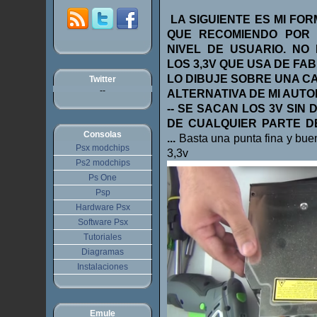
LA SIGUIENTE ES MI FOR
QUE RECOMIENDO POR 
NIVEL DE USUARIO. NO
LOS 3,3V QUE USA DE FAB
LO DIBUJE SOBRE UNA C
Twitter
--
ALTERNATIVA DE MI AUTORI
-- SE SACAN LOS 3V SIN
DE CUALQUIER PARTE 
Consolas
...
Basta una punta fina y buen
Psx modchips
3,3v
Ps2 modchips
Ps One
Psp
Hardware Psx
Software Psx
Tutoriales
Diagramas
Instalaciones
Emule