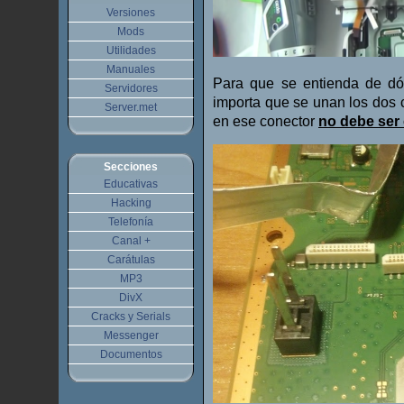
Versiones
Mods
Utilidades
Manuales
Para que se entienda de dón
Servidores
importa que se unan los dos 
Server.met
en ese conector
no debe ser
Secciones
Educativas
Hacking
Telefonía
Canal +
Carátulas
MP3
DivX
Cracks y Serials
Messenger
Documentos