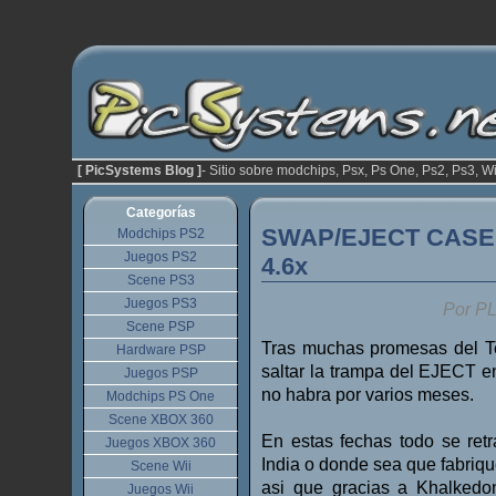
[ PicSystems Blog ]
- Sitio sobre modchips, Psx, Ps One, Ps2, Ps3, Wi
Categorías
SWAP/EJECT CASE
Modchips PS2
Juegos PS2
4.6x
Scene PS3
Juegos PS3
Por P
Scene PSP
Tras muchas promesas del 
Hardware PSP
saltar la trampa del EJECT en
Juegos PSP
no habra por varios meses.
Modchips PS One
Scene XBOX 360
En estas fechas todo se ret
Juegos XBOX 360
India o donde sea que fabriqu
Scene Wii
asi que gracias a Khalkedo
Juegos Wii