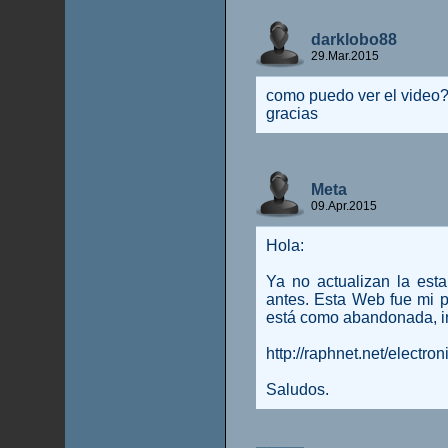
darklobo88
29.Mar.2015
como puedo ver el video?
gracias
Meta
09.Apr.2015
Hola:
Ya no actualizan la es
antes. Esta Web fue mi p
está como abandonada, in
http://raphnet.net/electr
Saludos.