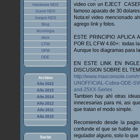
video con un EJECT CASERO
Hardware NDS
famoso aparato de 30 dolare
Scene NDS
Nota:el video mencionado ah
Juegos NDS
agrego link y fotos.
Blog
tecnologia
ESTE PRINCIPIO APLICA
xbox
POR EL CFW 4.60+: todas las 
CFW
Aunque los diagramas para la
OFW
ODE
EN ESTE LINK EN INGL
DISCUSION SOBRE EL TE
http://www.maxconsole.com/
Archivo
UNOFFICIAL-Cobra-ODE-SWA
Año 2022
and-25XX-Series
Año 2015
Tambien hay ahì otras idea
Año 2014
innecesarias para mi, asi qu
Año 2012
que tratan el modo simple.
Año 2011
Año 2010
Recomiendo desde la pagina
confunde el que se hable de 
regulador alguno, solo lo que 
Social