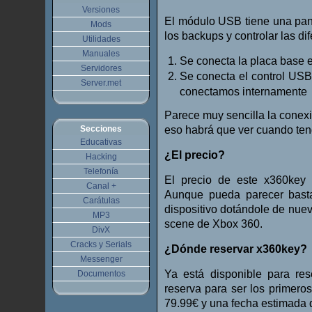
Versiones
El módulo USB tiene una pan
Mods
los backups y controlar las di
Utilidades
Manuales
Se conecta la placa base 
Servidores
Se conecta el control USB
Server.met
conectamos internamente
Parece muy sencilla la conexi
Secciones
eso habrá que ver cuando te
Educativas
¿El precio?
Hacking
Telefonía
El precio de este x360key
Canal +
Aunque pueda parecer basta
Carátulas
dispositivo dotándole de nueva
MP3
scene de Xbox 360.
DivX
Cracks y Serials
¿Dónde reservar x360key?
Messenger
Ya está disponible para res
Documentos
reserva para ser los primero
79.99€ y una fecha estimada 