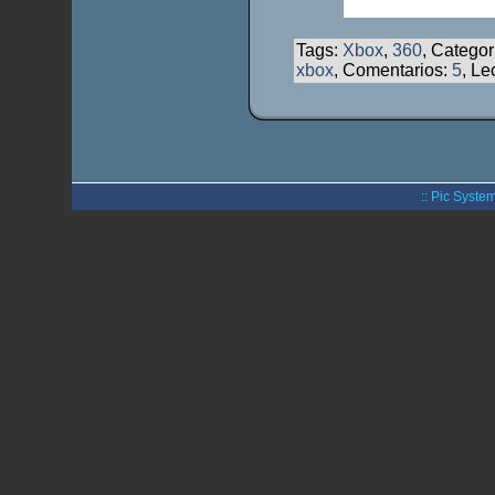
Tags:
Xbox
,
360
, Categor
xbox
, Comentarios:
5
, Le
:: Pic System