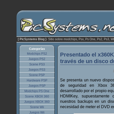
[ PicSystems Blog ]
- Sitio sobre modchips, Psx, Ps One, Ps2, Ps3, Wi
Categorías
Presentado el x360K
Modchips PS2
Juegos PS2
través de un disco d
Scene PS3
Juegos PS3
Scene PSP
Se presenta un nuevo disposit
Hardware PSP
de seguridad en Xbox 
Juegos PSP
desarrollado por el propio eq
Modchips PS One
HDMIKey, supuestamente 
Scene XBOX 360
nuestros backups en un dis
Juegos XBOX 360
necesidad de meter el DVD en 
Scene Wii
Juegos Wii