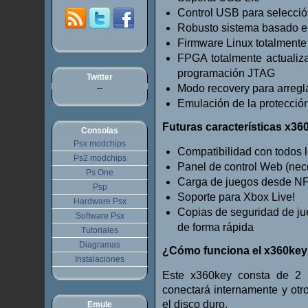
Control USB para selección
Robusto sistema basado en
Firmware Linux totalmente
FPGA totalmente actualiz
programación JTAG
Twitter
Modo recovery para arregla
--
Emulación de la protecció
Futuras características x36
Consolas
Psx modchips
Compatibilidad con todos
Ps2 modchips
Panel de control Web (nec
Ps One
Carga de juegos desde N
Psp
Soporte para Xbox Live!
Hardware Psx
Copias de seguridad de ju
Software Psx
de forma rápida
Tutoriales
Diagramas
¿Cómo funciona el x360ke
Instalaciones
Este x360key consta de 2 
conectará internamente y otr
el disco duro.
Emule