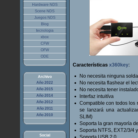
Hardware NDS
Scene NDS
Juegos NDS
Blog
tecnologia
xbox
CFW
OFW
ODE
Características
x360key
:
No necesita ninguna sold
Archivo
No necesita flashear el lec
Año 2022
Año 2015
No necesita tener instala
Año 2014
Interfaz intuitíva
Año 2012
Compatible con todos los
Año 2011
se lanzará una actualiz
Año 2010
SLIM)
Soporta la gran mayoría d
Soporta NTFS, EXT2/3/4 
Social
Soporta USB 2.0