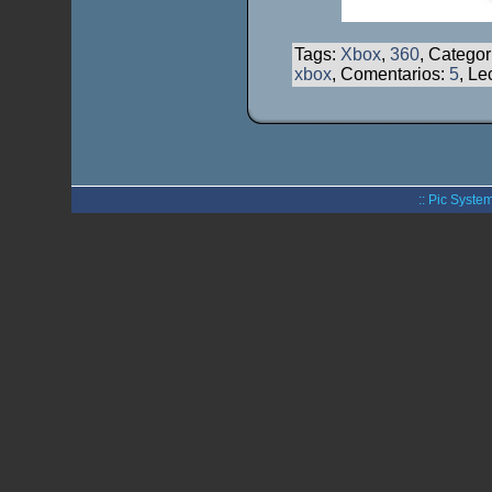
Tags:
Xbox
,
360
, Categor
xbox
, Comentarios:
5
, Le
:: Pic System