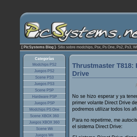
[ PicSystems Blog ]
- Sitio sobre modchips, Psx, Ps One, Ps2, Ps3, Wi
Categorías
Thrustmaster T818: E
Modchips PS2
Juegos PS2
Drive
Scene PS3
Juegos PS3
Scene PSP
No se hizo esperar y ya ten
Hardware PSP
primer volante Direct Drive 
Juegos PSP
podremos utilizar todos los af
Modchips PS One
Scene XBOX 360
Para no repetirme, me autoci
Juegos XBOX 360
el sistema Direct Drive:
Scene Wii
Juegos Wii