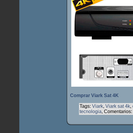
Comprar Viark Sat 4K
Tags:
Viark
,
Viark sat 4k
,
tecnologia
, Comentarios