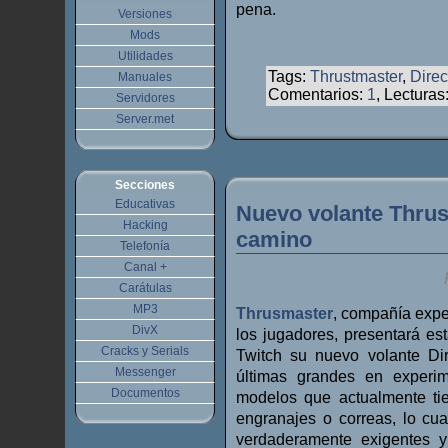
pena.
Versiones
Mods
Utilidades
Tags:
Thrustmaster
,
Direc
Manuales
Comentarios:
1
, Lecturas
Servidores
Server.met
Secciones
Educativas
Nuevo volante Thrus
Hacking
camino
Telefonía
Canal +
Carátulas
MP3
Thrusmaster
, compañía expe
DivX
los jugadores, presentará est
Cracks y Serials
Twitch su nuevo volante Di
Messenger
últimas grandes en experim
Documentos
modelos que actualmente ti
engranajes o correas, lo cua
verdaderamente exigentes 