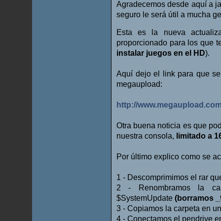
Agradecemos desde aquí a jaf
seguro le será útil a mucha g
Esta es la nueva actuali
proporcionado para los que t
instalar juegos en el HD
).
Aquí dejo el link para que s
megaupload:
http://www.megaupload.c
Otra buena noticia es que po
nuestra consola,
limitado a 
Por último explico como se ac
1 - Descomprimimos el rar q
2 - Renombramos la car
$SystemUpdate
(borramos _
3 - Copiamos la carpeta en un
4 - Conectamos el pendrive en