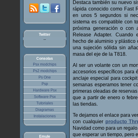
Destaca también su nuevo sis
rápida conocido como Fast R
en unos 5 segundos si nece
sistema es compatible con t
próxima generación o con 
Release Adapter. Cuando e
Twitter
--
hecho de aluminio y plástico d
una sujeción sólida sin aña
masa del eje de la T818.
Consolas
Psx modchips
Al ser un volante con un mon
Ps2 modchips
accesorios específicos para 
Ps One
anclaje especial para cockpi
Psp
semanas esperamos tener con
Hardware Psx
primeras oleadas de reservas 
Software Psx
que a partir de enero o febr
Tutoriales
las tiendas.
Diagramas
Te dejamos el enlace para ver 
Instalaciones
con cualquier
producto Thr
Navidad como para un regalo. 
que esperar un tiempo, pero 
Emule