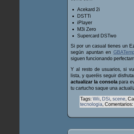
Acekard 2i
DSTTi
iPlayer
M3i Zero
Supercard DSTwo
Si por un casual tienes un E
según apuntan en
GBATem
siguen funcionando perfectam
Y al resto de usuarios, si 
lista, y queréis seguir disfr
actualizar la consola
para ev
tu cartucho saque una actuali
Tags:
Wii
,
DSi
,
scene
, Ca
tecnologia
, Comentarios