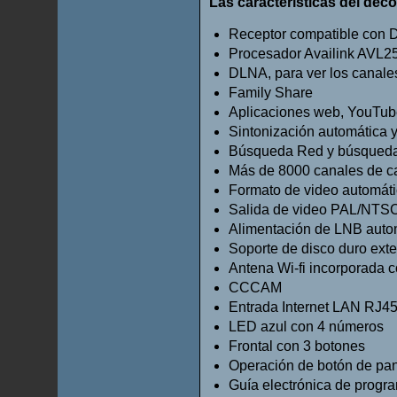
Las características del deco
Receptor compatible con
Procesador Availink AVL
DLNA, para ver los canales
Family Share
Aplicaciones web, YouTu
Sintonización automática 
Búsqueda Red y búsqueda
Más de 8000 canales de c
Formato de video automáti
Salida de video PAL/NTS
Alimentación de LNB auto
Soporte de disco duro ex
Antena Wi-fi incorporada c
CCCAM
Entrada Internet LAN RJ4
LED azul con 4 números
Frontal con 3 botones
Operación de botón de panta
Guía electrónica de progra