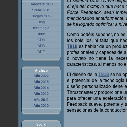
El sistema Direct Drive dispo
Hardware NDS
el eje del motor, lo que hace
Scene NDS
Force Feedback, sean inmed
Juegos NDS
mencionados anteriormente, 
Blog
se ha logrado optimizar a niv
tecnologia
xbox
Como podéis suponer, no es 
CFW
los bolsillos, ni falta que h
OFW
T818
es hablar de un produc
ODE
profesionales y capaces de a
o novato no tiene la nece
características, al menos no 
Archivo
El diseño de la
T818
se ha op
Año 2022
el potencial de la tecnología
Año 2015
diseño personalizado tiene 
Año 2014
Thrustmaster y proporciona un
Año 2012
para ofrecer una aceleración
Año 2011
Feedback suave, potente y tu
Año 2010
sensaciones de la conducción
Social