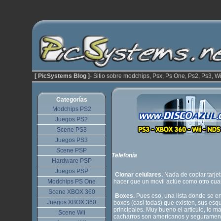
[ PicSystems Blog ]
- Sitio sobre modchips, Psx, Ps One, Ps2, Ps3, Wi
Categorías
Modchips PS2
Juegos PS2
Scene PS3
Juegos PS3
Scene PSP
Telefonía
Hardware PSP
Juegos PSP
Clonar celulares.
Nada de copiar tarje
Modchips PS One
hacer que un movil actúe como otro cua
Scene XBOX 360
Boxes.
Pues eso, una lista donde se e
Juegos XBOX 360
boxes (casi todas) que existen, sus es
principales. Muy bueno el artículo, lo m
Scene Wii
cacharros son americanos y segurament