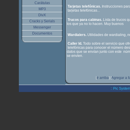
Carátulas
Tarjetas telefónicas.
Instrucciones par
MP3
tarjetas telefónicas...
DivX
Trucos para cabinas.
Lista de trucos 
Cracks y Serials
los que ya no lo hacen. Muy buenos
Messenger
Documentos
Wardialers.
Utilidades de wardialing, 
Caller Id.
Todo sobre el servicio que of
telefónicas para conocer el número des
datos que se envían junto con este nú
se envíen.
[
Ir arriba
]
[
Agregar a f
:: Pic System