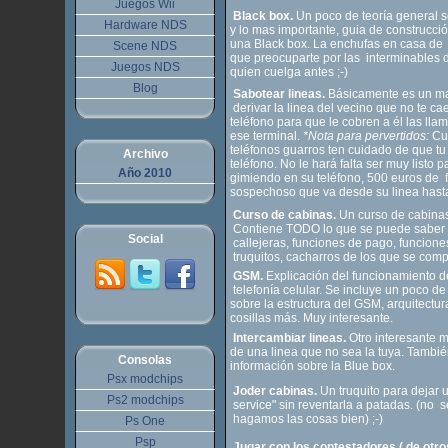
Juegos Wii
Black box.
Un poco de teoría general so
Hardware NDS
y lo mas importante, guia de construcc
una Black box. La enchufas en casa de 
Scene NDS
que preocuparte por las interminables 
Juegos NDS
quien cuelga antes ;-)
Blog
Sabotear lineas.
Básicamente es un ma
derivar la linea del vecino que no te 
teléfono para que le cobren a él las l
ese terminal.
*Nota para pervertidos:
Cu
teléfonos guarros ten cuidado de que t
Archivo
teléfono. No le hará falta ser muy listo 
Año 2010
gimiendo en su teléfono, 500 euros de 
sospechoso que va desde su linea hasta 
Curso de cabinas.
Un curso de cabinas
Contiene TODO lo que se puede saber 
Social
callejeras, funciones de pago, funciones 
truquitos, cacharros de los que se com
GSM.
Explicación del funcionamiento d
telefonía celular. Se incluye un poco de
sobre la estructura del GSM, arquitectu
cosillas más. Muy interesante.
Intercambiar lineas.
Otro interesante 
de una linea que no sea la tuya. Tambi
Consolas
información sobre la Blue box.
Psx modchips
Joder cabinas.
Un truquito para dejar 
Ps2 modchips
service" sin reventarla a patadas. (no
hagamos las cosas bien) ;-)
Ps One
Psp
Jugar con los contestadores ( de otro