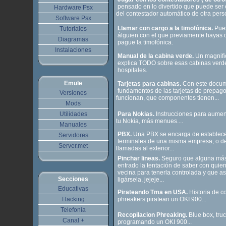
pensado en lo divertido que puede ser
Hardware Psx
del contestador automático de otra perso
Software Psx
Llamar con cargo a la timofónica.
Pues
Tutoriales
álguien con el que previamente hayas 
Diagramas
pague la timofónica.
Instalaciones
Manual de la cabina verde.
Un magnifi
explica TODO sobre esas cabinas verde
hospitales.
Emule
Tarjetas para cabinas.
Con este docum
fundamentos de las tarjetas de prepag
Versiones
funcionan, que componentes tienen...
Mods
Utilidades
Para Nokias.
Instrucciones para aume
tu Nokia, más menues....
Manuales
PBX.
Una PBX se encarga de establece
Servidores
terminales de una misma empresa, o d
Server.met
llamadas al exterior...
Pinchar lineas.
Seguro que alguna más
entrado la tentación de saber con quien 
vecina para tenerla controlada y que as
Secciones
ligársela, jejeje...
Educativas
Pirateando Tma en USA.
Historia de 
Hacking
phreakers piratean un OKI 900...
Telefonía
Recopilacion Phreaking.
Blue box, tru
Canal +
programando un OKI 900...