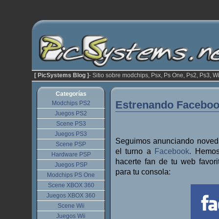
[ PicSystems Blog ]
- Sitio sobre modchips, Psx, Ps One, Ps2, Ps3, Wi
Categorías
Estrenando Facebo
Modchips PS2
Juegos PS2
Scene PS3
Juegos PS3
Seguimos anunciando nove
Scene PSP
el turno a
Facebook
. Hemos
Hardware PSP
hacerte fan de tu web favor
Juegos PSP
para tu consola:
Modchips PS One
Scene XBOX 360
Juegos XBOX 360
Scene Wii
Juegos Wii