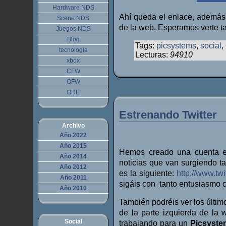
Hardware NDS
Ahí queda el enlace, además 
Scene NDS
de la web. Esperamos verte t
Juegos NDS
Blog
Tags:
picsystems
,
social
,
tecnologia
Lecturas:
94910
xbox
CFW
OFW
ODE
Estrenando Twitter
Archivo
Año 2022
Año 2015
Hemos creado una cuenta
Año 2014
noticias que van surgiendo t
Año 2012
es la siguiente:
http://www.tw
Año 2011
sigáis con tanto entusiasmo 
Año 2010
También podréis ver los últi
de la parte izquierda de la
Social
trabajando para un
Picsyste