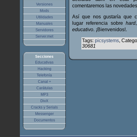
Versiones
comentaremos las novedades
Mods
Así que nos gustaría que 
Utilidades
lugar referencia sobre
hard
Manuales
educativo
. ¡Bienvenidos!.
Servidores
Server.met
Tags:
picsystems
, Catego
30681
Secciones
Educativas
Hacking
Telefonía
Canal +
Carátulas
MP3
DivX
Cracks y Serials
Messenger
Documentos