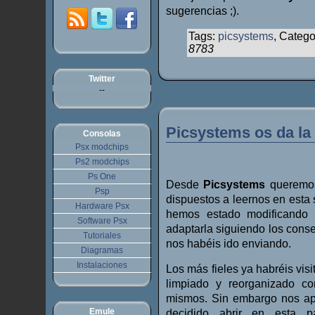
sugerencias ;).
Tags:
picsystems
, Catego
8783
Twitter
--
Picsystems os da la
Consolas
Psx modchips
Ps2 modchips
Ps One
Desde
Picsystems
queremos 
Psp
dispuestos a leernos en esta
Hardware Psx
hemos estado modificando 
Software Psx
adaptarla siguiendo los consej
Tutoriales
nos habéis ido enviando.
Diagramas
Instalaciones
Los más fieles ya habréis vis
limpiado y reorganizado con
mismos. Sin embargo nos ap
Emule
decidido abrir en esta 