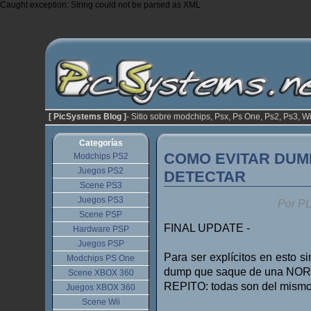
Caught exception: String could not be parsed as XML
[ PicSystems Blog ]
- Sitio sobre modchips, Psx, Ps One, Ps2, Ps3, Wi
Categorías
COMO EVITAR DUM
Modchips PS2
Juegos PS2
DETECTAR
Scene PS3
Juegos PS3
Por P
Scene PSP
FINAL UPDATE -
Hardware PSP
Juegos PSP
Para ser explícitos en esto s
Modchips PS One
dump que saque de una NOR 
Scene XBOX 360
REPITO: todas son del mism
Juegos XBOX 360
Scene Wii