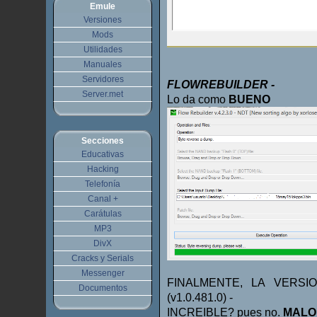
Emule
Versiones
Mods
Utilidades
Manuales
Servidores
FLOWREBUILDER -
Server.met
Lo da como
BUENO
Secciones
Educativas
Hacking
Telefonía
Canal +
Carátulas
MP3
DivX
Cracks y Serials
Messenger
FINALMENTE, LA VERSI
Documentos
(v1.0.481.0) -
INCREIBLE? pues no.
MALO