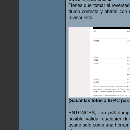
Tienes que tomar el reversad
dump correcto y abrirlo con u
revisar esto :
(Sacar las fotos a tu PC par
ENTONCES, con ps3 dump ch
posible validar cualquier d
usado solo como una herrami