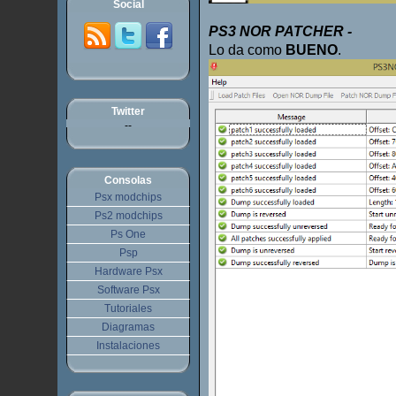
Social
PS3 NOR PATCHER -
Lo da como
BUENO
.
Twitter
--
Consolas
Psx modchips
Ps2 modchips
Ps One
Psp
Hardware Psx
Software Psx
Tutoriales
Diagramas
Instalaciones