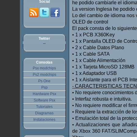
Social
he podido cambiarle el idioma
La version Inglesa he podido 
Lo del cambio de idioma nos va
OLED de control
El pack consta de lo siguiente
•
1 x PCB X360Key
Twitter
•
1 x Pantalla OLED de Contr
--
•
2 x Cable Datos Plano
•
1 x Cable SATA
•
1 x Cable Alimentación
Consolas
•
1 x Tarjeta MicroSD 128MB
Psx modchips
•
1 x Adaptador USB
Ps2 modchips
•
1 x Aislante para el PCB Int
Ps One
- CARACTERISTICAS TECN
Psp
•
No requiere conocimientos 
Hardware Psx
•
Interfaz robusta e intuitiva.
Software Psx
•
No requiere modificar el firm
Tutoriales
•
Requiere la extracción de los
Diagramas
•
Emulación total de la protec
Instalaciones
•
Actualizaciones que añadir
de Xbox 360 FAT/SLIMCompati