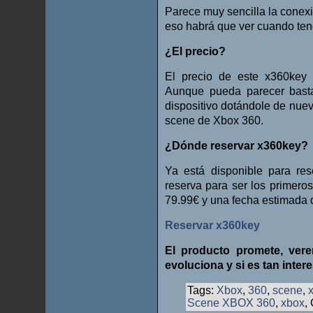
Parece muy sencilla la conexi
eso habrá que ver cuando te
¿El precio?
El precio de este x360key
Aunque pueda parecer basta
dispositivo dotándole de nueva
scene de Xbox 360.
¿Dónde reservar x360key?
Ya está disponible para res
reserva para ser los primero
79.99€ y una fecha estimada 
Reservar x360key
El producto promete, ve
evoluciona y si es tan inte
Tags:
Xbox
,
360
,
scene
,
Scene XBOX 360
,
xbox
,