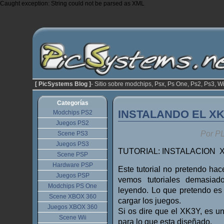
Caught exception: String could not be parsed as XML
[ PicSystems Blog ]
- Sitio sobre modchips, Psx, Ps One, Ps2, Ps3, Wi
Categorías
INSTALANDO EL XK
Modchips PS2
Juegos PS2
Por P
Scene PS3
Juegos PS3
TUTORIAL: INSTALACION XK
Scene PSP
Hardware PSP
Este tutorial no pretendo ha
Juegos PSP
vemos tutoriales demasiad
Modchips PS One
leyendo. Lo que pretendo es
Scene XBOX 360
cargar los juegos.
Juegos XBOX 360
Si os dire que el XK3Y, es u
Scene Wii
para lo que esta diseñado.