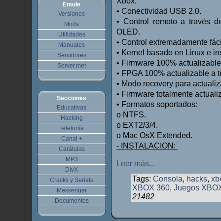
Xbox.
Emule
•
Conectividad USB 2.0.
Versiones
•
Control remoto a través 
Mods
OLED.
Utilidades
•
Control extremadamente fáci
Manuales
•
Kernel basado en Linux e in
Servidores
•
Firmware 100% actualizable
Server.met
•
FPGA 100% actualizable a t
•
Modo recovery para actualiza
•
Firmware totalmente actuali
Secciones
•
Formatos soportados:
Educativas
o
NTFS.
Hacking
o
EXT2/3/4.
Telefonía
o
Mac OsX Extended.
Canal +
- INSTALACION:
Carátulas
MP3
Leer más...
DivX
Tags:
Consola
,
hacks
,
xb
Cracks y Serials
XBOX 360
,
Juegos XBO
Messenger
21482
Documentos