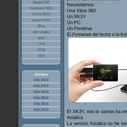
Juegos Wii
Necesitamos:
Hardware NDS
Una Xbox 360
Scene NDS
Un XK3Y
Juegos NDS
Un PC
Blog
Un Pendrive
tecnologia
El Firmware del lector o la Ke
xbox
CFW
OFW
ODE
Archivo
Año 2022
Año 2015
Año 2014
Año 2012
Año 2011
Año 2010
El XK3Y, nos lo vamos ha enc
Asiatica
La version Asiatica no he h