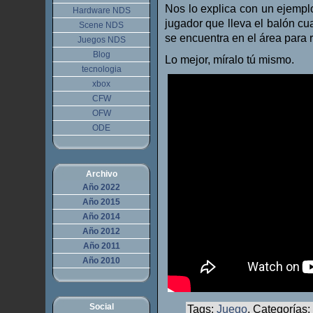
Nos lo explica con un ejemplo
Hardware NDS
jugador que lleva el balón cu
Scene NDS
se encuentra en el área para 
Juegos NDS
Blog
Lo mejor, míralo tú mismo.
tecnologia
xbox
CFW
OFW
ODE
Archivo
Año 2022
Año 2015
Año 2014
Año 2012
Año 2011
Año 2010
Social
Tags:
Juego
, Categorías: