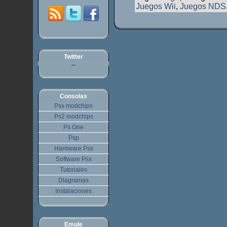
Juegos Wii
,
Juegos NDS
Twitter
--
Consolas
Psx modchips
Ps2 modchips
Ps One
Psp
Hardware Psx
Software Psx
Tutoriales
Diagramas
Instalaciones
Emule