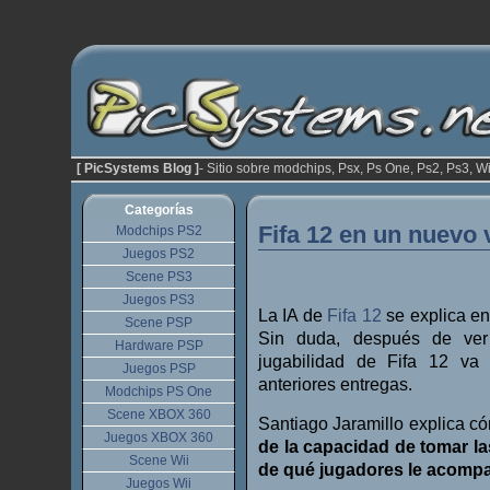
[ PicSystems Blog ]
- Sitio sobre modchips, Psx, Ps One, Ps2, Ps3, Wi
Categorías
Fifa 12 en un nuevo 
Modchips PS2
Juegos PS2
Scene PS3
Juegos PS3
La IA de
Fifa 12
se explica en
Scene PSP
Sin duda, después de ver
Hardware PSP
jugabilidad de Fifa 12 va
Juegos PSP
anteriores entregas.
Modchips PS One
Scene XBOX 360
Santiago Jaramillo explica 
Juegos XBOX 360
de la capacidad de tomar l
Scene Wii
de qué jugadores le acompa
Juegos Wii