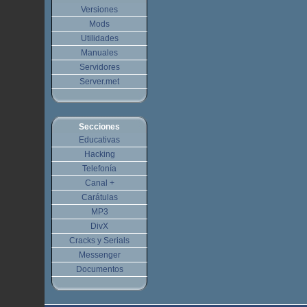
Versiones
Mods
Utilidades
Manuales
Servidores
Server.met
Secciones
Educativas
Hacking
Telefonía
Canal +
Carátulas
MP3
DivX
Cracks y Serials
Messenger
Documentos