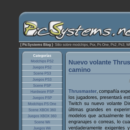
[ PicSystems Blog ]
- Sitio sobre modchips, Psx, Ps One, Ps2, Ps3, Wi
Categorías
Nuevo volante Thrus
Modchips PS2
Juegos PS2
camino
Scene PS3
Juegos PS3
Scene PSP
Thrusmaster
, compañía expe
Hardware PSP
los jugadores, presentará est
Juegos PSP
Twitch su nuevo volante Di
Modchips PS One
últimas grandes en experim
Scene XBOX 360
modelos que actualmente ti
Juegos XBOX 360
engranajes o correas, lo cua
Scene Wii
verdaderamente exigentes 
Juegos Wii