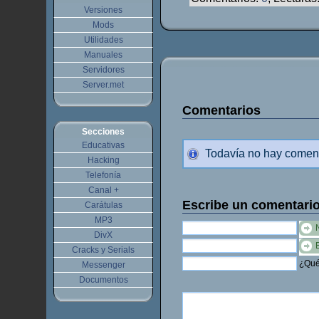
Versiones
Mods
Utilidades
Manuales
Servidores
Server.met
Comentarios
Secciones
Educativas
Todavía no hay comen
Hacking
Telefonía
Canal +
Escribe un comentari
Carátulas
MP3
DivX
Cracks y Serials
¿Qué 
Messenger
Documentos