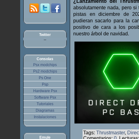
¿Lanzamiento del Thrustm
absolutamente nada, pero si
pistas en diciembre de 20
pudieran sacarlo para la ca
positivo de cara a los pos
nuestro árbol de navidad.
Twitter
--
Consolas
Psx modchips
Ps2 modchips
Ps One
Psp
Hardware Psx
Software Psx
Tutoriales
Diagramas
Instalaciones
Tags:
Thrustmaster
,
Direc
Emule
Comentarios:
0
, Lecturas