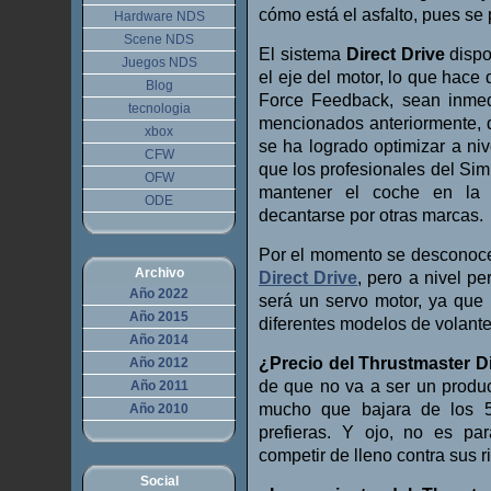
cómo está el asfalto, pues se
Hardware NDS
Scene NDS
El sistema
Direct Drive
dispo
Juegos NDS
el eje del motor, lo que hace
Blog
Force Feedback, sean inmed
tecnologia
mencionados anteriormente, 
xbox
se ha logrado optimizar a niv
CFW
que los profesionales del Sim
OFW
mantener el coche en la t
ODE
decantarse por otras marcas.
Por el momento se desconocen
Archivo
Direct Drive
, pero a nivel p
Año 2022
será un servo motor, ya que
Año 2015
diferentes modelos de volant
Año 2014
¿Precio del Thrustmaster Di
Año 2012
de que no va a ser un produ
Año 2011
mucho que bajara de los 5
Año 2010
prefieras. Y ojo, no es pa
competir de lleno contra sus r
Social