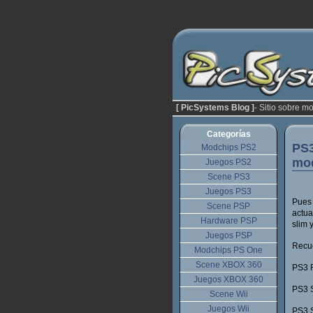
[ PicSystems Blog ]
- Sitio sobre m
Categorías
PS3
Modchips PS2
mod
Juegos PS2
Scene PS3
Juegos PS3
Pues 
Scene PSP
actua
Hardware PSP
slim 
Juegos PSP
Recue
Modchips PS One
Scene XBOX 360
PS3 F
Juegos XBOX 360
PS3 S
Scene Wii
Juegos Wii
PS3 S