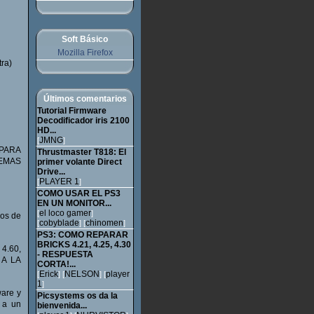
Soft Básico
Mozilla Firefox
ra)
Últimos comentarios
Tutorial Firmware
Decodificador iris 2100
HD...
JMNG
[
]
 PARA
Thrustmaster T818: El
DEMAS
primer volante Direct
Drive...
PLAYER 1
[
]
COMO USAR EL PS3
EN UN MONITOR...
el loco gamer
[
]
los de
cobyblade
chinomen
[
] [
]
PS3: COMO REPARAR
BRICKS 4.21, 4.25, 4.30
4.60,
- RESPUESTA
A LA
CORTA!...
Erick
NELSON
player
[
] [
] [
1
]
are y
Picsystems os da la
 a un
bienvenida...