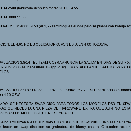
LIM 2500 (fabricada despues marzo 2011) : 4.55
LIM 3000 : 4.55
UPERSLIM 4000 : 4.53 (el 4,55 semibloquea el ode pero se puede con trabajo ext
CION, EL 4,65 NO ES OBLIGATORIO, PSN ESTA EN 4.60 TODAVIA.
ALIZACION 3/8/14 : EL TEAM COBRA ANUNCIA LA SALIDA EN DIAS DE SU FIX
RSLIM 4.60(se necesitara swapp disc). MAS ADELANTE SALDRA PARA 
ELOS.
LIZACION 22 / 8 / 14 : Se ha lanzado el software 2.2 FIXED para todos los mode
en 4.60 OFW.
ADO: SE NECESITA SWAP DISC PARA TODOS LOS MODELOS PS3 EN 0FW 
MAS SE NECESITA UNA PIEZA DE HARDWARE EXTRA QUE AUN NO ESTA 
A PARA LOS MODELOS QUE NO SEAN 4000.
que no actualizen a 4.60 aun, solo CUANDO ESTE DISPONIBLE la pieza de hardw
n hacer un swap disc con su grabadora de bluray casera. O pueden acudir