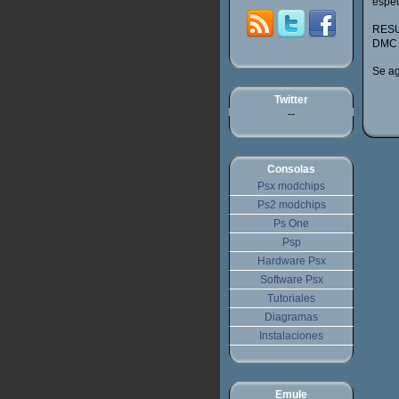
espec
RESU
DMC
Se ag
Twitter
--
Consolas
Psx modchips
Ps2 modchips
Ps One
Psp
Hardware Psx
Software Psx
Tutoriales
Diagramas
Instalaciones
Emule