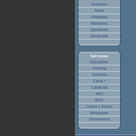
Versiones
Mods
Utilidades
Manuales
Servidores
Server.met
Secciones
Educativas
Hacking
Telefonía
Canal +
Carátulas
MP3
DivX
Cracks y Serials
Messenger
Documentos