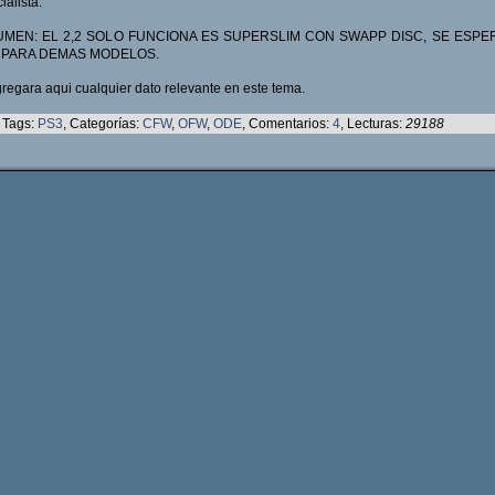
ialista.
MEN: EL 2,2 SOLO FUNCIONA ES SUPERSLIM CON SWAPP DISC, SE ESPE
 PARA DEMAS MODELOS.
regara aqui cualquier dato relevante en este tema.
Tags:
PS3
, Categorías:
CFW
,
OFW
,
ODE
, Comentarios:
4
, Lecturas:
29188