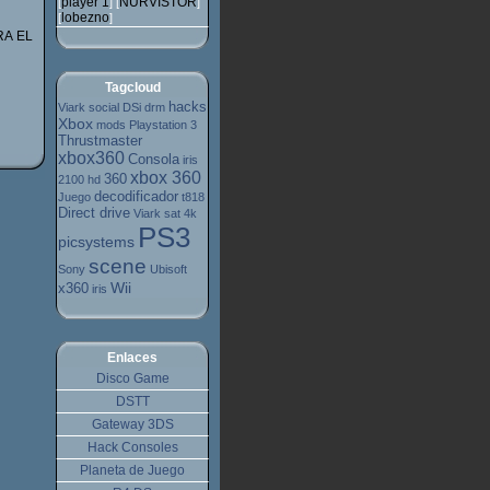
player 1
NURVISTOR
[
] [
]
lobezno
[
]
RA EL
Tagcloud
hacks
Viark
social
DSi
drm
Xbox
mods
Playstation 3
Thrustmaster
xbox360
Consola
iris
xbox 360
360
2100 hd
decodificador
Juego
t818
Direct drive
Viark sat 4k
PS3
picsystems
scene
Sony
Ubisoft
Wii
x360
iris
Enlaces
Disco Game
DSTT
Gateway 3DS
Hack Consoles
Planeta de Juego