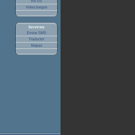
R4 DS
VideoJuegos
Servicios
Enviar SMS
Traductor
Mapas