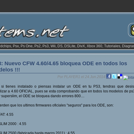
odchips, Psx, Ps One, Ps2, Ps3, Wii, DS, DSLite, DivX, Xbox 360, Tutoriales, Diagra
: Nuevo CFW 4.60/4.65 bloquea ODE en todos los
elos !!!
Por PLAYER1 el 24.Jun.2014
si tienes instalado o piensas instalar un ODE en tu PS3, tendras que desis
lizar a 4.60 OFICIAL, pues se esta comprobando que en todos los modelos de ps3,
y superslim, el ODE se bloquea dando errores 800....
rden que los ultimos firmwares oficiales "seguros" para los ODE, son:
AT: 4.55
LIM 2000 : 4.55
LIM 2500 (fabricada hasta marzo 2011) : 4.55