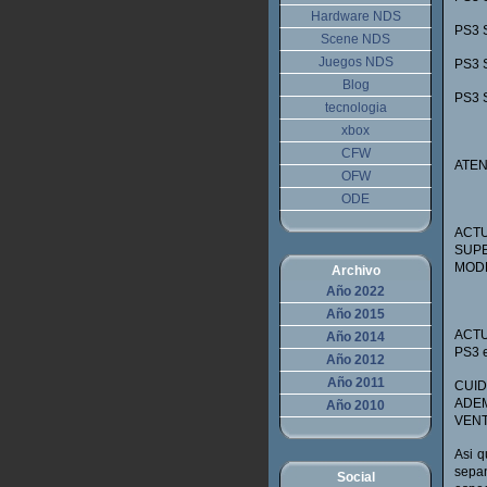
Hardware NDS
PS3 S
Scene NDS
Juegos NDS
PS3 S
Blog
PS3 S
tecnologia
xbox
CFW
ATEN
OFW
ODE
ACTU
SUPE
MOD
Archivo
Año 2022
Año 2015
ACTUA
Año 2014
PS3 
Año 2012
Año 2011
CUID
ADE
Año 2010
VENT
Asi 
sepa
Social