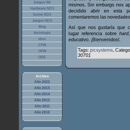
Juegos Wii
mismos. Sin embargo nos ap
Hardware NDS
decidido abrir en esta 
Scene NDS
comentaremos las novedades
Juegos NDS
Blog
Así que nos gustaría que 
tecnologia
lugar referencia sobre
hard
xbox
educativo
. ¡Bienvenidos!.
CFW
Tags:
picsystems
, Catego
OFW
30701
ODE
Archivo
Año 2022
Año 2015
Año 2014
Año 2012
Año 2011
Año 2010