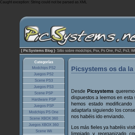
Caught exception: String could not be parsed as XML
[ PicSystems Blog ]
- Sitio sobre modchips, Psx, Ps One, Ps2, Ps3, Wi
Categorías
Picsystems os da la
Modchips PS2
Juegos PS2
Scene PS3
Juegos PS3
Desde
Picsystems
queremos 
Scene PSP
dispuestos a leernos en esta
Hardware PSP
hemos estado modificando 
Juegos PSP
adaptarla siguiendo los consej
Modchips PS One
nos habéis ido enviando.
Scene XBOX 360
Juegos XBOX 360
Los más fieles ya habréis vis
Scene Wii
limpiado y reorganizado con