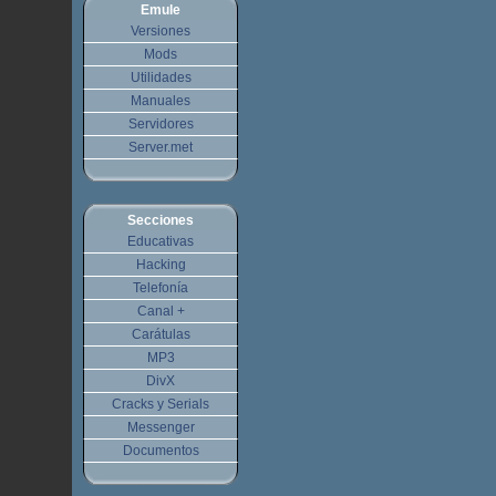
Emule
Versiones
Mods
Utilidades
Manuales
Servidores
Server.met
Secciones
Educativas
Hacking
Telefonía
Canal +
Carátulas
MP3
DivX
Cracks y Serials
Messenger
Documentos