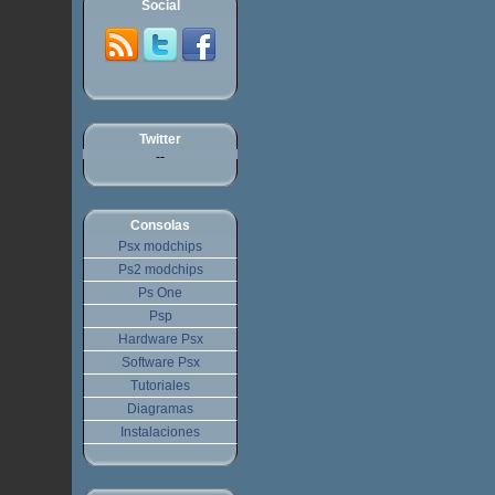
Social
Twitter
--
Consolas
Psx modchips
Ps2 modchips
Ps One
Psp
Hardware Psx
Software Psx
Tutoriales
Diagramas
Instalaciones