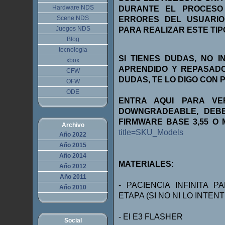
Hardware NDS
DURANTE EL PROCESO
Scene NDS
ERRORES DEL USUARIO
Juegos NDS
PARA REALIZAR ESTE TI
Blog
tecnologia
SI TIENES DUDAS, NO 
xbox
APRENDIDO Y REPASADO
CFW
DUDAS, TE LO DIGO CON 
OFW
ODE
ENTRA AQUI PARA V
DOWNGRADEABLE, DEBE
FIRMWARE BASE 3,55 O
Archivo
title=SKU_Models
Año 2022
Año 2015
Año 2014
MATERIALES:
Año 2012
Año 2011
- PACIENCIA INFINITA
Año 2010
ETAPA (SI NO NI LO INTEN
- El E3 FLASHER
Social