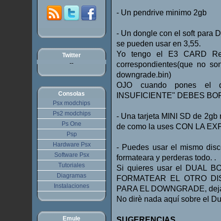
- Un pendrive minimo 2gb
- Un dongle con el soft par
se pueden usar en 3,55.
Yo tengo el E3 CARD Re
Twitter
--
correspondientes(que no so
downgrade.bin)
OJO cuando pones el do
Consolas
INSUFICIENTE" DEBES BO
Psx modchips
Ps2 modchips
- Una tarjeta MINI SD de 2g
Ps One
de como la uses CON LA E
Psp
Hardware Psx
- Puedes usar el mismo disco
Software Psx
formateara y perderas todo. .
Tutoriales
Si quieres usar el DUAL
Diagramas
FORMATEAR EL OTRO DISC
Instalaciones
PARA EL DOWNGRADE, dejando 
No dirè nada aquí sobre el Du
Emule
SUGERENCIAS