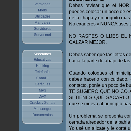
Versiones
Debes revisar que el NOR 
Mods
puedes colocar un poco de esp
Utilidades
de la chapa y un poquito mas
Manuales
No exageres y NUNCA uses un m
Servidores
Server.met
NO RASPES O LIJES EL 
CALZAR MEJOR.
Secciones
Debes saber que las letras de 
Educativas
hacia la parte de abajo de las 
Hacking
Telefonía
Cuando coloques el minicl
Canal +
debes hacerlo con cuidado, 
Carátulas
contacto, ponle un poco de bu
MP3
TE SUGIERO QUE NO COL
DivX
SI TIENES QUE SACARLO 
Cracks y Serials
que se mueva al principio has
Messenger
Documentos
Un problema se presenta con
cerrada alrededor de la bahia
Yo usé un alicate y le corté