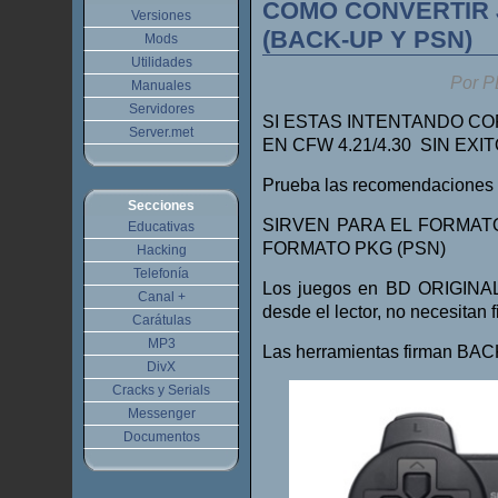
COMO CONVERTIR J
Versiones
(BACK-UP Y PSN)
Mods
Utilidades
Por P
Manuales
Servidores
SI ESTAS INTENTANDO CO
Server.met
EN CFW 4.21/4.30 SIN EXIT
Prueba las recomendaciones 
Secciones
SIRVEN PARA EL FORMAT
Educativas
FORMATO PKG (PSN)
Hacking
Telefonía
Los juegos en BD ORIGINAL
Canal +
desde el lector, no necesitan f
Carátulas
MP3
Las herramientas firman BACK
DivX
Cracks y Serials
Messenger
Documentos