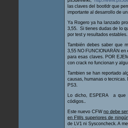
ps3devwiki,
http://www.ps3d
las claves del bootldr que per
importante al desarrollo de un
Ya Rogero ya ha lanzado pr
3,55. Si tienes dudas de lo
por test y resultados estables.
También debes saber que mu
3,55 NO FUNCIONARÁN en es
para esas claves. POR EJEM
con crack no funcionan y al
Tambien se han reportado al
causas, humanas o tecnicas. 
PS3.
Lo dicho, ESPERA a que to
códigos..
Este nuevo CFW
no debe ser
en FWs superiores de ningún
de LV1 ni Sysconcheck. A me