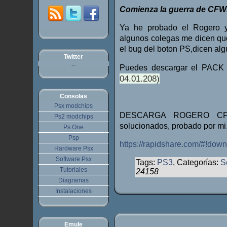
Comienza la guerra de CFWs
Ya he probado el Rogero y
algunos colegas me dicen que
el bug del boton PS,dicen al
Twitter
--
Puedes descargar el PACK
04.01.208)
Consolas
Psx modchips
DESCARGA ROGERO CFW
Ps2 modchips
solucionados, probado por mi
Ps One
Psp
https://rapidshare.com/#!d
Hardware Psx
Software Psx
Tags:
PS3
, Categorías:
S
Tutoriales
24158
Diagramas
Instalaciones
Emule