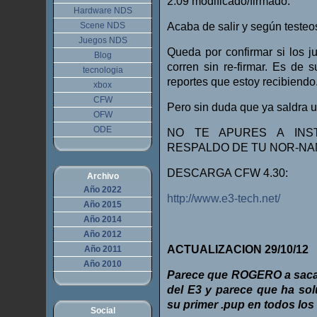
2.09 modificado/firmado.
Hardware NDS
Scene NDS
Acaba de salir y según testeo
Juegos NDS
Queda por confirmar si los 
Blog
corren sin re-firmar. Es de
tecnologia
reportes que estoy recibiendo
xbox
CFW
Pero sin duda que ya saldra u
OFW
ODE
NO TE APURES A INS
RESPALDO DE TU NOR-NA
DESCARGA CFW 4.30:
Archivo
Año 2022
http://www.e3-tech.net/
Año 2015
Año 2014
Año 2012
ACTUALIZACION 29/10/12
Año 2011
Año 2010
Parece que ROGERO a sacad
del E3 y parece que ha sol
su primer .pup en todos lo
Social