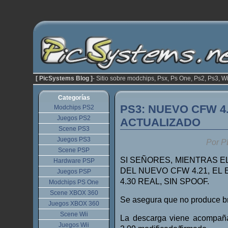
[ PicSystems Blog ]
- Sitio sobre modchips, Psx, Ps One, Ps2, Ps3, Wi
Categorías
PS3: NUEVO CFW 4.
Modchips PS2
Juegos PS2
ACTUALIZADO
Scene PS3
Juegos PS3
Por P
Scene PSP
SI SEÑORES, MIENTRAS 
Hardware PSP
DEL NUEVO CFW 4.21, EL
Juegos PSP
4.30 REAL, SIN SPOOF.
Modchips PS One
Scene XBOX 360
Se asegura que no produce br
Juegos XBOX 360
Scene Wii
La descarga viene acompañ
Juegos Wii