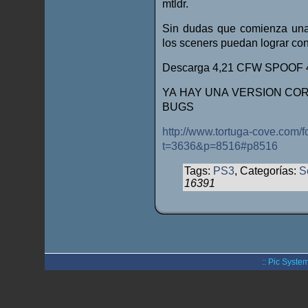
mtldr.
Sin dudas que comienza una
los sceners puedan lograr co
Descarga 4,21 CFW SPOOF 
YA HAY UNA VERSION COR
BUGS
http://www.tortuga-cove.com/
t=3636&p=8516#p8516
Tags:
PS3
, Categorías:
S
16391
:: Pic System