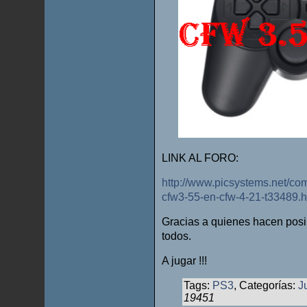
LINK AL FORO:
http://www.picsystems.net/co
cfw3-55-en-cfw-4-21-t33489.h
Gracias a quienes hacen posi
todos.
A jugar !!!
Tags:
PS3
, Categorías:
J
19451