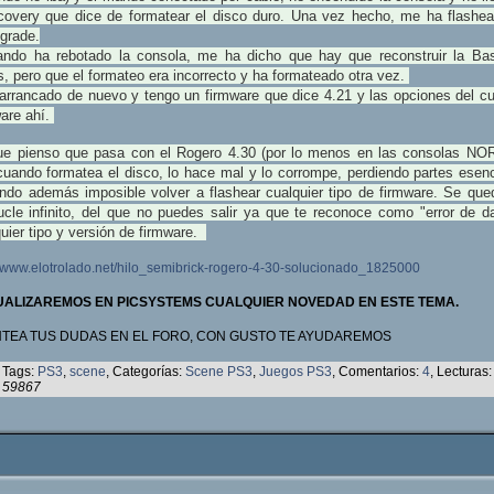
ecovery que dice de formatear el disco duro. Una vez hecho, me ha flashea
grade.
ando ha rebotado la consola, me ha dicho que hay que reconstruir la Ba
, pero que el formateo era incorrecto y ha formateado otra vez.
 arrancado de nuevo y tengo un firmware que dice 4.21 y las opciones del c
ware ahí.
ue pienso que pasa con el Rogero 4.30 (por lo menos en las consolas NOR
cuando formatea el disco, lo hace mal y lo corrompe, perdiendo partes esenc
endo además imposible volver a flashear cualquier tipo de firmware. Se que
ucle infinito, del que no puedes salir ya que te reconoce como "error de da
uier tipo y versión de firmware.
//www.elotrolado.net/hilo_semibrick-rogero-4-30-solucionado_1825000
ALIZAREMOS EN PICSYSTEMS CUALQUIER NOVEDAD EN ESTE TEMA.
TEA TUS DUDAS EN EL FORO, CON GUSTO TE AYUDAREMOS
Tags:
PS3
,
scene
, Categorías:
Scene PS3
,
Juegos PS3
, Comentarios:
4
, Lecturas:
59867