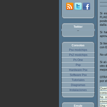
-------
-------
Si es
FLAGS
posib
daña 
Twitter
--
Si h
aprov
Si ti
Consolas
con E
Psx modchips
No ut
Ps2 modchips
Ps One
Si al
Psp
otro 
mejor
Hardware Psx
Software Psx
OTRA
Tutoriales
por e
Diagramas
Quer
Instalaciones
conso
ha o
inter
Una 
Emule