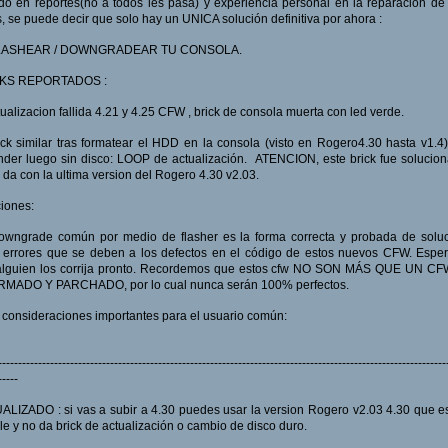
o en reportes(no a todos les pasa) y experiencia personal en la reparación de
s, se puede decir que solo hay un UNICA solución definitiva por ahora :
LASHEAR / DOWNGRADEAR TU CONSOLA.
KS REPORTADOS :
tualizacion fallida 4.21 y 4.25 CFW , brick de consola muerta con led verde.
ick similar tras formatear el HDD en la consola (visto en Rogero4.30 hasta v1.4)
der luego sin disco: LOOP de actualización. ATENCION, este brick fue solucio
 da con la ultima version del Rogero 4.30 v2.03.
iones:
owngrade común por medio de flasher es la forma correcta y probada de soluc
 errores que se deben a los defectos en el código de estos nuevos CFW. Esp
alguien los corrija pronto. Recordemos que estos cfw NO SON MÁS QUE UN CF
RMADO Y PARCHADO, por lo cual nunca serán 100% perfectos.
 consideraciones importantes para el usuario común:
----------------------------------------------------------------------------------------------------------------
-----
LIZADO : si vas a subir a 4.30 puedes usar la version Rogero v2.03 4.30 que 
le y no da brick de actualización o cambio de disco duro.