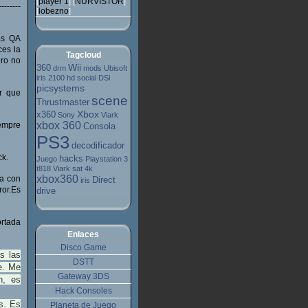
player 1
NURVISTOR
[
] [
]
--------
lobezno
[
]
las QA
ces la
Tagcloud
ero no
Wii
360
drm
mods
Ubisoft
iris 2100 hd
social
DSi
picsystems
r que
scene
Thrustmaster
Xbox
x360
Sony
Viark
xbox 360
iempre
Consola
PS3
decodificador
ck.
hacks
Juego
Playstation 3
t818
Viark sat 4k
xbox360
ba con
Direct
iris
ror.Es
drive
rtada
Enlaces
Disco Game
s las
DSTT
re. Me
Gateway 3DS
n, es
Hack Consoles
s. Es
Planeta de Juego