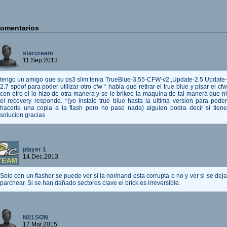
omentarios
starcream
11.Sep.2013
tengo un amigo que su ps3 slim tenia TrueBlue-3.55-CFW-v2 ,Update-2.5 Update-
2.7 spoof para poder utilizar otro cfw * habia que retirar el true blue y pisar el cfw
con otro el lo hizo de otra manera y se le brikeo la maquina de tal manera que ni
el recovery responde. *(yo instale true blue hasta la ultima version para poder
hacerle una copia a la flash pero no paso nada) alguien podra decir si tiene
solucion gracias
player 1
14.Dec.2013
Solo con un flasher se puede ver si la nor/nand esta corrupta o no y ver si se deja
parchear. Si se han dañado sectores clave el brick es irreversible.
NELSON
17.Mar.2015