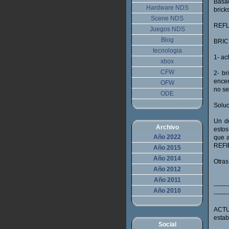
Basad
Hardware NDS
brick
Scene NDS
REF
Juegos NDS
Blog
BRIC
tecnologia
1- ac
xbox
CFW
2- br
encen
OFW
no se
ODE
Soluc
Un d
Archivo
estos
Año 2022
que 
REFI
Año 2015
Año 2014
Otras
Año 2012
Año 2011
-------
Año 2010
-------
ACTUA
estab
Social