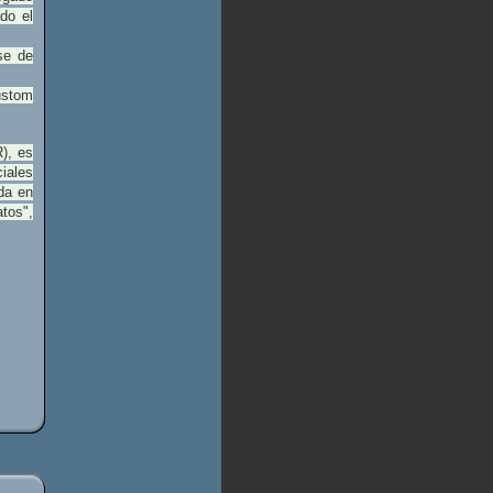
do el
se de
ustom
), es
iales
da en
tos",