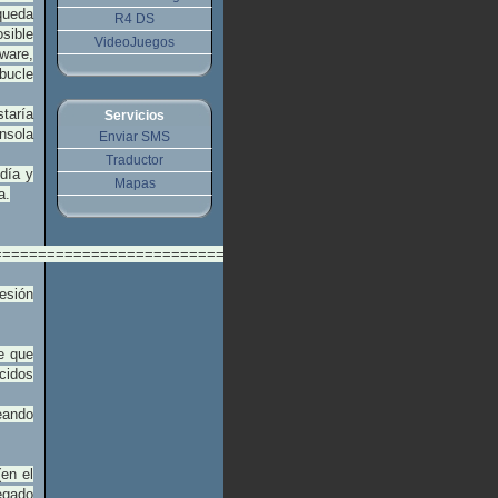
queda
R4 DS
sible
VideoJuegos
mware,
bucle
staría
Servicios
nsola
Enviar SMS
Traductor
día y
Mapas
a.
===============================================
resión
de que
cidos
eando
(en el
egado