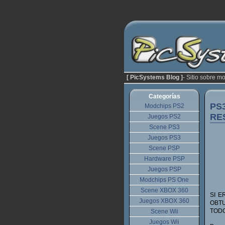
[ PicSystems Blog ]
- Sitio sobre m
Categorías
PS3
Modchips PS2
RE
Juegos PS2
Scene PS3
Juegos PS3
Scene PSP
Hardware PSP
Juegos PSP
Modchips PS One
Scene XBOX 360
SI E
Juegos XBOX 360
OBTU
TODO
Scene Wii
Juegos Wii