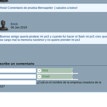
Hola! Comentario de prueba Mensajeitor :) saludos a todos!
Erick
06.Jan.2018
Buenas amigo quería piratear mi ps3 y cuando fui hacer el flash mi ps3 creo que
se cargo mal la memoria nand/nor y no quiere prender mi ps3
scribe un comentario
Nick
Email
¿Cuál es el nombre de la empresa creadora de la
S3?