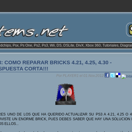
odchips, Psx, Ps One, Ps2, Ps3, Wii, DS, DSLite, DivX, Xbox 360, Tutoriales, Diagra
: COMO REPARAR BRICKS 4.21, 4.25, 4.30 -
SPUESTA CORTA!!!
Por PLAYER1 el 01.Nov.2012
RES UNO DE LOS QUE HA QUERIDO ACTUALIZAR SU PS3 A 4.21, 4.25 O 4
VISTE UN ENORME BRICK, PUES DEBES SABER QUE HAY UNA SOLUCION
S ELLOS...