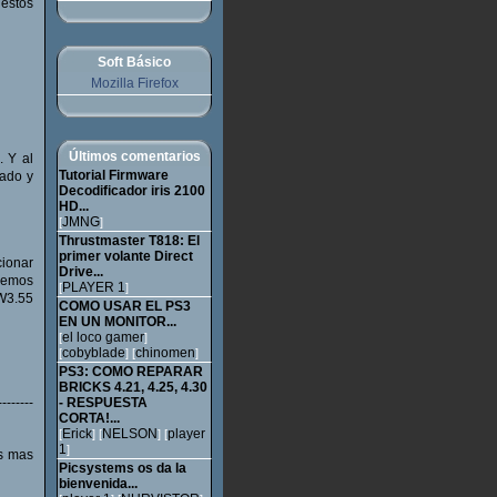
 estos
Soft Básico
Mozilla Firefox
Últimos comentarios
. Y al
Tutorial Firmware
nado y
Decodificador iris 2100
HD...
JMNG
[
]
Thrustmaster T818: El
primer volante Direct
ionar
Drive...
eremos
PLAYER 1
[
]
W3.55
COMO USAR EL PS3
EN UN MONITOR...
el loco gamer
[
]
cobyblade
chinomen
[
] [
]
PS3: COMO REPARAR
BRICKS 4.21, 4.25, 4.30
--------
- RESPUESTA
CORTA!...
Erick
NELSON
player
[
] [
] [
1
]
es mas
Picsystems os da la
bienvenida...