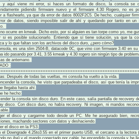
r, y aquí viene mi error, si haces un formato de disco, la consola se 
finidamente pidiendo firmware nuevo y el firmware 4.30 Rogero, no es po
r a flashearlo, ya que da error de datos 8002F2C5. De hecho, cualquier fir
rror de datos, siendo imposible salir de ahí y quedando por tanto en un 
ito.
no ocurre en kmeak. Dicho esto, por si alguien es tan torpe como yo, me gu
r si es posible solucionarlo. Entiendo que sí tiene solución, ya que la co
ca y lo que faltan son los archivos del disco duro, ¿pero cómo?
onsola, es una slim 2504-B, datacode 0C, que vino con firmware 3.40 en su 
a ido pasando por 3.41, 3.55 kmeak y 4.30 rogero sin ningún tipo de problem
ias de antemano.
ADO :
========================================================
as:
Después de todas las vueltas, mi consola ha vuelto a la vida.
encender la consola, he visto que parpadeaba el disco, así que tenía la imp
e llegaba hasta ahí.
ue he hecho:
ender la consola sin disco duro. En este caso, salía pantalla de recovery 
ay disco. Con disco duro, no había recovery. Ni imagen, ni mandos recono
able.
ger el disco y cargarme todo desde un PC. Me he asegurado bien, recr
iciones, machando sectores con datos y deshaciendo.
er el disco en la PS3.
 el Downgrade 4.25to3.55 en el primer puerto USB, el cercano a la lectora 
ndo no iba) y el mando conectado por cable, he encendido la consola y he ll