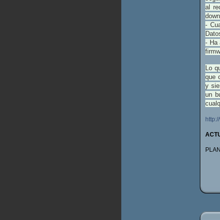
al r
down
- Cu
Datos
- Ha
firm
Lo q
que 
y si
un b
cualq
http:
ACTU
PLAN