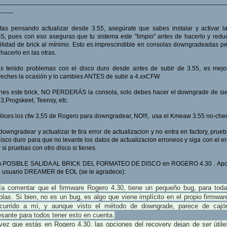
----------------------------------------------------------------------------------------------------------------
-------
tas pensando actualizar desde 3.55, asegúrate que sabes instalar y activar 
, pues con eso aseguras que tu sistema este "limpio" antes de hacerlo y redu
ilidad de brick al mínimo. Esto es imprescindible en consolas downgradeadas p
hacerlo en las otras.
as tenido problemas con el disco duro desde antes de subir de 3.55, es mejo
eches la ocasión y lo cambies ANTES de subir a 4.xxCFW.
enes este brick, NO PERDERÁS la consola, solo debes hacer el downgrade de s
3,Progskeet, Teensy, etc.
ilices los cfw 3,55 de Rogero para downgradear, NO!!!, usa el Kmeaw 3.55 no-che
 downgradear y actualizar te tira error de actualizacion y no entra en factory, prue
disco duro para que no levante los datos de actualizacion erroneos y siga con el er
 si pruebas con otro disco si tienes.
 POSIBLE SALIDA AL BRICK DEL FORMATEO DE DISCO en ROGERO 4.30 . Apo
l usuario DREAMER de EOL (se le agradece):
ía comentar que el firmware Rogero 4.30, tiene un pequeño bug, para toda
las. Si bien, no es un bug, es algo que viene implícito en el propio firmwa
currido a mí, y aunque visto el método de downgrade, parece de cajó
esante para todos tener esto en cuenta.
vez que estás en Rogero 4.30, las opciones del recovery dejan de ser útile