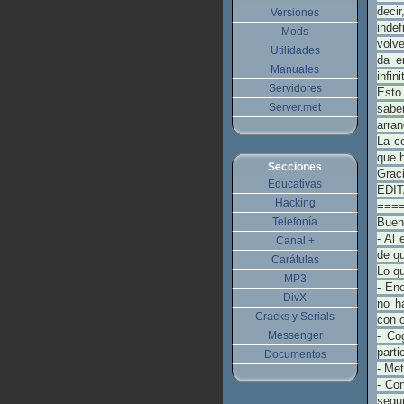
deci
Versiones
inde
Mods
volve
Utilidades
da e
Manuales
infin
Servidores
Esto 
Server.met
sabe
arran
La c
que h
Secciones
Grac
Educativas
EDIT
Hacking
===
Telefonía
Buen
- Al 
Canal +
de qu
Carátulas
Lo q
MP3
- Enc
DivX
no h
Cracks y Serials
con c
Messenger
- Co
part
Documentos
- Met
- Con
segu