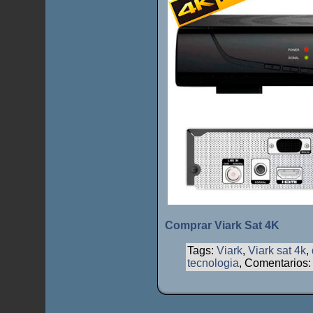
Comprar Viark Sat 4K
Tags:
Viark
,
Viark sat 4k
,
tecnologia
, Comentarios