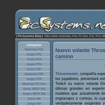
[ PicSystems Blog ]
- Sitio sobre modchips, Psx, Ps One, Ps2, Ps3, Wi
Categorías
Nuevo volante Thrus
Modchips PS2
Juegos PS2
camino
Scene PS3
Juegos PS3
Scene PSP
Thrusmaster
, compañía expe
Hardware PSP
los jugadores, presentará est
Juegos PSP
Twitch su nuevo volante Di
Modchips PS One
últimas grandes en experim
Scene XBOX 360
modelos que actualmente ti
Juegos XBOX 360
engranajes o correas, lo cua
Scene Wii
verdaderamente exigentes 
Juegos Wii