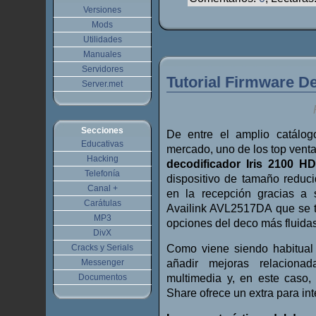
Versiones
Mods
Utilidades
Manuales
Servidores
Tutorial Firmware De
Server.met
Secciones
De entre el amplio catálo
Educativas
mercado, uno de los top venta
Hacking
decodificador Iris 2100 H
Telefonía
dispositivo de tamaño reduc
Canal +
en la recepción gracias a
Carátulas
Availink AVL2517DA que se t
MP3
opciones del deco más fluidas
DivX
Cracks y Serials
Como viene siendo habitual 
Messenger
añadir mejoras relaciona
Documentos
multimedia y, en este caso,
Share ofrece un extra para int