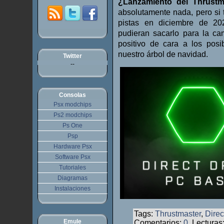
¿Lanzamiento del Thrustm
absolutamente nada, pero si
pistas en diciembre de 20
pudieran sacarlo para la ca
positivo de cara a los pos
nuestro árbol de navidad.
Twitter
--
Consolas
Psx modchips
Ps2 modchips
Ps One
Psp
Hardware Psx
Software Psx
Tutoriales
Diagramas
Instalaciones
Tags:
Thrustmaster
,
Direc
Emule
Comentarios:
0
, Lecturas