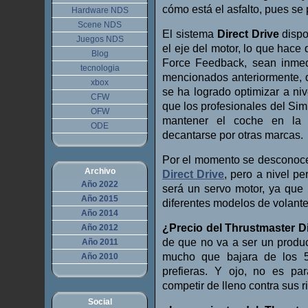
cómo está el asfalto, pues se
Hardware NDS
Scene NDS
El sistema
Direct Drive
dispo
Juegos NDS
el eje del motor, lo que hace
Blog
Force Feedback, sean inmed
tecnologia
mencionados anteriormente, 
xbox
se ha logrado optimizar a niv
CFW
que los profesionales del Sim
OFW
mantener el coche en la t
ODE
decantarse por otras marcas.
Por el momento se desconocen
Archivo
Direct Drive
, pero a nivel p
Año 2022
será un servo motor, ya que
Año 2015
diferentes modelos de volant
Año 2014
¿Precio del Thrustmaster Di
Año 2012
de que no va a ser un produ
Año 2011
mucho que bajara de los 5
Año 2010
prefieras. Y ojo, no es pa
competir de lleno contra sus r
Social