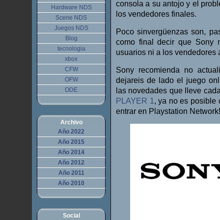
consola a su antojo y el prob
Hardware NDS
los vendedores finales.
Scene NDS
Juegos NDS
Poco sinvergüenzas son, pas
Blog
como final decir que Sony 
tecnologia
usuarios ni a los vendedores 
xbox
CFW
Sony recomienda no actualiz
OFW
dejareis de lado el juego on
ODE
las novedades que lleve cada
PLAYER 1
, ya no es posible
entrar en Playstation Network!
Archivo
Año 2022
Año 2015
Año 2014
Año 2012
Año 2011
Año 2010
Social