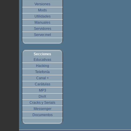
Versiones
Mods
Utilidades
Manuales
Servidores
Server.met
Secciones
Educativas
Hacking
Telefonía
Canal +
Carátulas
MP3
DivX
Cracks y Serials
Messenger
Documentos