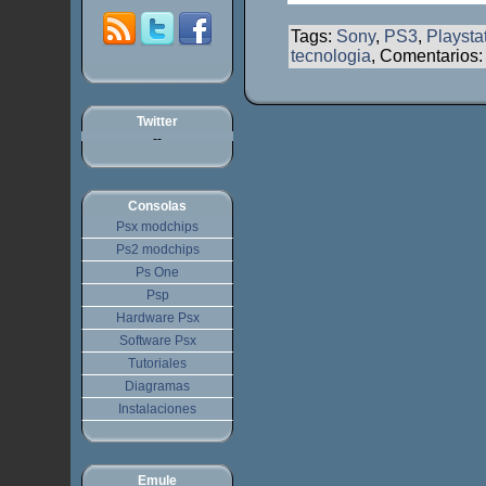
Tags:
Sony
,
PS3
,
Playsta
tecnologia
, Comentarios
Twitter
--
Consolas
Psx modchips
Ps2 modchips
Ps One
Psp
Hardware Psx
Software Psx
Tutoriales
Diagramas
Instalaciones
Emule