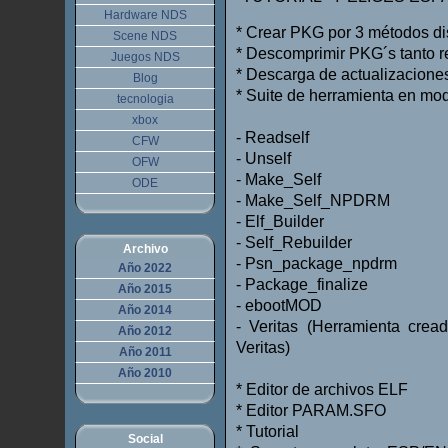
Hardware NDS
* Crear PKG por 3 métodos dis
Scene NDS
* Descomprimir PKG´s tanto r
Juegos NDS
* Descarga de actualizaciones
Blog
* Suite de herramienta en mod
tecnologia
xbox
- Readself
CFW
- Unself
OFW
- Make_Self
ODE
- Make_Self_NPDRM
- Elf_Builder
- Self_Rebuilder
Archivo
- Psn_package_npdrm
Año 2022
- Package_finalize
Año 2015
- ebootMOD
Año 2014
- Veritas (Herramienta crea
Año 2012
Veritas)
Año 2011
Año 2010
* Editor de archivos ELF
* Editor PARAM.SFO
* Tutorial
Social