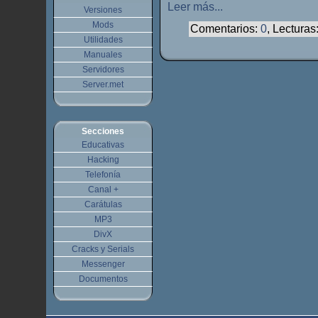
Leer más...
Versiones
Mods
Comentarios:
0
, Lecturas
Utilidades
Manuales
Servidores
Server.met
Secciones
Educativas
Hacking
Telefonía
Canal +
Carátulas
MP3
DivX
Cracks y Serials
Messenger
Documentos