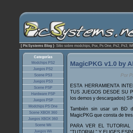
[ PicSystems Blog ]
- Sitio sobre modchips, Psx, Ps One, Ps2, Ps3, Wi
Categorías
MagicPKG v1.0 by 
Modchips PS2
Juegos PS2
Por P
Scene PS3
Juegos PS3
ESTA HERRAMIENTA INT
Scene PSP
TUS JUEGOS DESDE SU PRO
Hardware PSP
los demos y descargados)
Juegos PSP
Modchips PS One
También sin usar un BD de
Scene XBOX 360
MagicPKG que consta de tres 
Juegos XBOX 360
Scene Wii
PARA VER EL TUTORIAL 
Juegos Wii
"TUTORIAL" Y ELIGES ESPAÑO