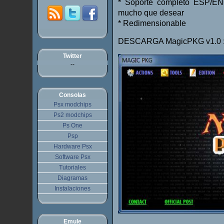
* Soporte completo ESP/ENG 
mucho que desear
* Redimensionable
DESCARGA MagicPKG v1.0
Twitter
--
Consolas
Psx modchips
Ps2 modchips
Ps One
Psp
Hardware Psx
Software Psx
Tutoriales
Diagramas
Instalaciones
Emule