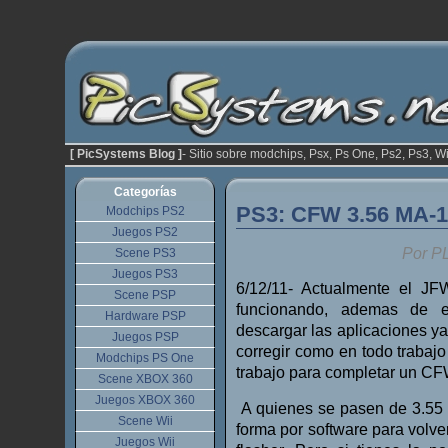
[ PicSystems Blog ]
- Sitio sobre modchips, Psx, Ps One, Ps2, Ps3, Wi
Categorías
PS3: CFW 3.56 MA-1
Modchips PS2
Juegos PS2
Por P
Scene PS3
Juegos PS3
6/12/11- Actualmente el J
Scene PSP
funcionando, ademas de 
Hardware PSP
descargar las aplicaciones ya
Juegos PSP
corregir como en todo trabajo
Modchips PS One
trabajo para completar un CF
Scene XBOX 360
Juegos XBOX 360
A quienes se pasen de 3.55 
Scene Wii
forma por software para volver
Juegos Wii