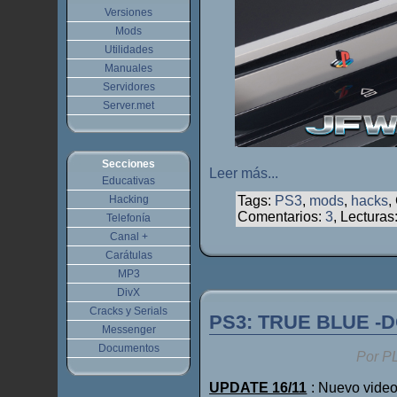
Versiones
Mods
Utilidades
Manuales
Servidores
Server.met
Secciones
Leer más...
Educativas
Hacking
Tags:
PS3
,
mods
,
hacks
,
Comentarios:
3
, Lecturas
Telefonía
Canal +
Carátulas
MP3
DivX
Cracks y Serials
PS3: TRUE BLUE -
Messenger
Documentos
Por P
UPDATE 16/11
: Nuevo video