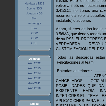
flasher. Pero si tienes la p
Hardware NDS
volver a 3.55, no necesariam
Scene NDS
3.41/3.55 no tienes una ra
Juegos NDS
recomienda solo a aquellos
Blog
instalarlo) o superior.
tecnologia
xbox
Ahora, si eres de los inquiet
CFW
3.56MA, que tiene y tendrá un
OFW
de su PS3. EL PROGRESO
ODE
VERDADERA REVOL
CUSTOMIZACION DEL PS3.
Todas las descargas estan
Archivo
Felicitaciones al team.
Año 2022
Año 2015
Entradas anteriores : ---------------
Año 2014
---------------------------
Año 2012
CANCELADOS OFICIA
Año 2011
POSIBILIDADES QUE DA
Año 2010
EXISTENTE HARÍA I
INFERIORES.EL TEAM 
APLICACIONES PARA EL 3
Social
INSTALLER Y UN DOWN