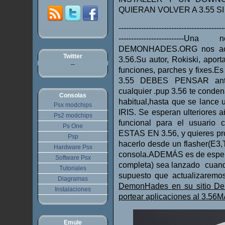
QUIERAN VOLVER A 3.55 S
------------------------------------------
----------------------
DEMONHADES.ORG nos acer
Twitter
3.56.Su autor, Rokiski, apor
--
funciones, parches y fixes.Es
3.55 DEBES PENSAR an
cualquier .pup 3.56 te conde
Consolas
habitual,hasta que se lance
Psx modchips
IRIS. Se esperan ulteriores
Ps2 modchips
funcional para el usuario 
Ps One
ESTAS EN 3.56, y quieres p
Psp
hacerlo desde un flasher(E3,
Hardware Psx
consola.ADEMÁS es de esperar
Software Psx
completa) sea lanzado cuand
Tutoriales
supuesto que actualizaremos
Diagramas
DemonHades en su sitio Dem
Instalaciones
portear aplicaciones al 3.56M
Emule