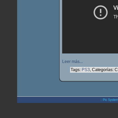
Leer más...
Tags:
PS3
, Categorías: 
:: Pic System