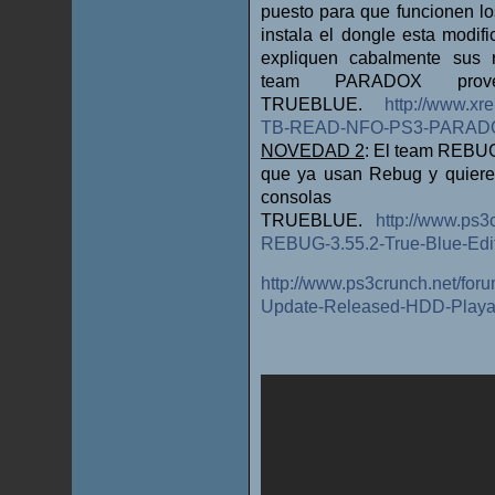
puesto para que funcionen l
instala el dongle esta modi
expliquen cabalmente sus r
team PARADOX prov
TRUEBLUE.
http://www.x
TB-READ-NFO-PS3-PARADO
NOVEDAD 2
: El team REBUG
que ya usan Rebug y quier
consol
TRUEBLUE.
http://www.ps
REBUG-3.55.2-True-Blue-Edi
http://www.ps3crunch.net/for
Update-Released-HDD-Play