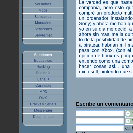
La verdad es que hasta
Versiones
compañia, pero esto qu
Mods
compré un producto mult
Utilidades
un ordenador instalando
Manuales
Sony) y ahora me han qui
yo en su dia me decidí a p
Servidores
ahora sin mas, me la quit
Server.met
lo de la posibilidad de pi
a piratear, habrian mil 
pasa con Xbox, (con el 
Secciones
opcion de linux es porq
Educativas
entiendo como una compa
hacer cosas asi... una
Hacking
microsoft, nintendo que so
Telefonía
Canal +
Carátulas
MP3
DivX
Escribe un comentari
Cracks y Serials
Messenger
Documentos
¿Cuál