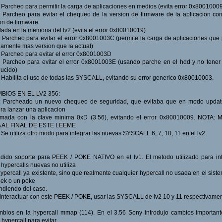
: Parcheo para permitir la carga de aplicaciones en medios (evita error 0x8001000
: Parcheo para evitar el chequeo de la version de firmware de la aplicacion con
on de firmware
ada en la memoria del lv2 (evita el error 0x80010019)
: Parcheo para evitar el error 0x8001003C (permite la carga de aplicaciones que
namente mas version que la actual)
: Parcheo para evitar el error 0x8001003D
: Parcheo para evitar el error 0x8001003E (usando parche en el hdd y no tener
ducido)
: Habilita el uso de todas las SYSCALL, evitando su error generico 0x80010003.
MBIOS EN EL LV2 356:
X: Parcheado un nuevo chequeo de seguridad, que evitaba que en modo update
ra lanzar una aplicacion
irmada con la clave minima 0xD (3.56), evitando el error 0x80010009. NOTA: 
 AL FINAL DE ESTE LEEME
: Se utiliza otro modo para integrar las nuevas SYSCALL 6, 7, 10, 11 en el lv2.
dido soporte para PEEK / POKE NATIVO en el lv1. El metodo utilizado para in
 hypercalls nuevas no utiliza
ypercall ya existente, sino que realmente cualquier hypercall no usada en el sist
ek o un poke
diendo del caso.
interactuar con este PEEK / POKE, usar las SYSCALL de lv2 10 y 11 respectivamen
bios en la hypercall mmap (114). En el 3.56 Sony introdujo cambios importan
 hypercall para evitar