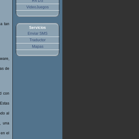
R4 DS
VideoJuegos
ia tan
Servicios
Enviar SMS
Traductor
Mapas
mware,
tas de
d con
Estas
ndo al
, una
 en el