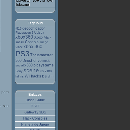
player 1
NURVISTOR
[
] [
]
lobezno
[
]
Tagcloud
decodificador
t818
Playstation 3
Ubisoft
xbox360
Xbox
Viark
Consola
sat 4k
Juego
xbox 360
Viark
PS3
Thrustmaster
360
Direct drive
mods
picsystems
x360
social
scene
Sony
iris 2100
Wii
hacks
hd
iris
DSi
drm
, pero
Enlaces
Disco Game
ue sea
DSTT
Gateway 3DS
Hack Consoles
Planeta de Juego