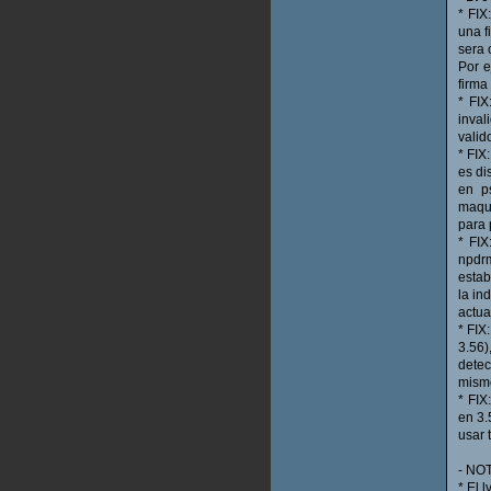
* FIX
una f
sera 
Por e
firma
* FIX
inval
valid
* FIX
es di
en p
maqui
para 
* FIX
npdrm
estab
la in
actua
* FIX
3.56)
dete
mismo
* FIX
en 3.
usar 
- NO
* El 