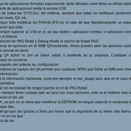
ga de aplicaciones firmadas logicamente, tanto oficiales como firma no oficial valid
orte de aplicaciones hasta la version 3.56.
 de todas las SYSCALL del sistema, siempre que estas no verifiquen posterio
ct mode, QA, etc.
hace falta modificar los PARAM.SFO en el caso de que hipoteticamente se usa
acion que pida
ersion superior al 3.56 en el, ya sea npdrm / aplicacion normal / o aplicacion cor
e el bdemu.
talacion de PKG Retail y Debug desde la opcion de Install PKG.
tema de opciones en el XMB QA hackeado. Ahora puedes abrir las opciones usa
 normal sin tener
lag QA activo ni con un token valido o existente en tu maquina. Cualquier o
iada se conserva
 registro del sistema de configuracion.
sistema de hackeo del QA permite que cualquier SPRX que llame al XMB para ch
informacion
a la informacion hackeada, como por ejemplo el nas_plugin.sprx, que en el caso 
ermitiria
lar sin necesidad de ningun parche en el de PKG Retail.
siempre tener cuidado que se hace con esas opciones, este es el sistema mas 
tener el QA, sin
A, ya que no se tiene que modificar la EEPROM en ningun aspecto ni recalcular 
ngun tipo.
tengo que dar gracias a Sony por hacer que la seguridad de su token solo fuera
y no en los que
ia de ser.