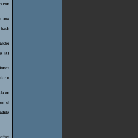
on con
ar una
n hash
parche
a las
ciones
rior a
ida en
en el
ñadida
offset