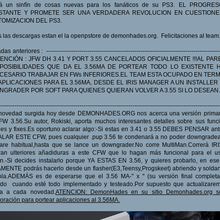
rá un sinfín de cosas nuevas para los fanáticos de su PS3. EL PROGRE
STANTE Y PROMETE SER UNA VERDADERA REVOLUCION EN CUESTIONE
OMIZACION DEL PS3.
 las descargas estan el la openpstore de demonhades.org. Felicitaciones al team
as anteriores : -----------------------------------------------------------------------------------------
ATENCIÓN : JFW DH 3.41 Y PORT 3.55 CANCELADOS OFICIALMENTE !!!AL PA
POSIBILIDADES QUE DA EL 3.56MA DE PORTEAR TODO LO EXISTENTE 
CESARIO TRABAJAR EN FWs INFERIORES.EL TEAM ESTA OCUPADO EN TER
APLICACIONES PARA EL 3.56MA, DESDE EL IRIS MANAGER A UN INSTALLER
GRADER POR SOFT PARA QUIENES QUIERAN VOLVER A 3.55 SI LO DESEAN.
----------------------------------------------------------------------------------------------------------------
novedad surgida hoy desde DEMONHADES.ORG nos acerca una versión primar
W 3.56.Su autor, Rokiski, aporta muchos interesantes detalles sobre sus func
es y fixes.Es oportuno aclarar algo:-Si estas en 3.41 o 3.55 DEBES PENSAR an
ALAR ESTE CFW, pues cualquier .pup 3.56 te condenará a no poder downgradear
are habitual,hasta que se lance un downgrader.No corre MultiMan.Correrá IR
ran ulteriores añadiduras a este CFW que lo hagan más funcional para el us
.-Si decides instalarlo porque YA ESTAS EN 3.56, y quieres probarlo, en es
ENTE podrás hacerlo desde un flasher(E3,Teensy,Progskeet) abriendo y solda
ola.ADEMÁS es de esperarse que el 3.56 MA-" x " (su versión final completa
ado cuando esté todo implementado y testeado.Por supuesto que actualizarem
cia a cada novedad.
ATENCION: DemonHades en su sitio Demonhades.org sol
oración para portear aplicaciones al 3.56MA.