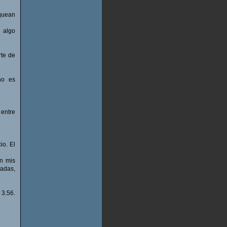
equean
n algo
rte de
no es
entre
io. El
en mis
dadas,
 3.56.