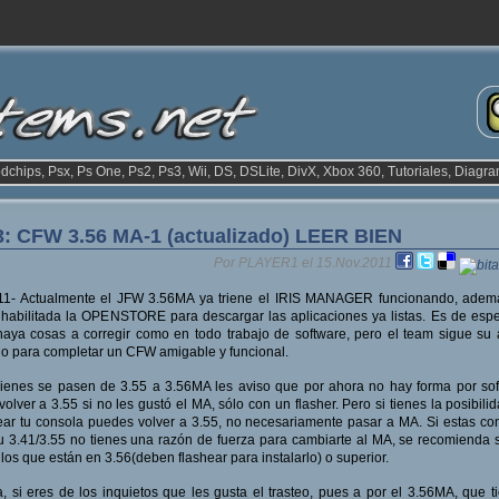
odchips, Psx, Ps One, Ps2, Ps3, Wii, DS, DSLite, DivX, Xbox 360, Tutoriales, Diagra
: CFW 3.56 MA-1 (actualizado) LEER BIEN
Por PLAYER1 el 15.Nov.2011
/11- Actualmente el JFW 3.56MA ya triene el IRIS MANAGER funcionando, adem
 habilitada la OPENSTORE para descargar las aplicaciones ya listas. Es de esp
aya cosas a corregir como en todo trabajo de software, pero el team sigue su
jo para completar un CFW amigable y funcional.
enes se pasen de 3.55 a 3.56MA les aviso que por ahora no hay forma por so
volver a 3.55 si no les gustó el MA, sólo con un flasher. Pero si tienes la posibili
ear tu consola puedes volver a 3.55, no necesariamente pasar a MA. Si estas co
u 3.41/3.55 no tienes una razón de fuerza para cambiarte al MA, se recomienda 
los que están en 3.56(deben flashear para instalarlo) o superior.
, si eres de los inquietos que les gusta el trasteo, pues a por el 3.56MA, que t