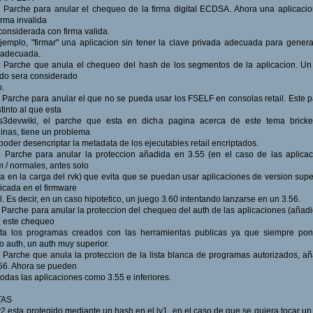
: Parche para anular el chequeo de la firma digital ECDSA. Ahora una aplicaci
irma invalida
considerada con firma valida.
jemplo, "firmar" una aplicacion sin tener la clave privada adecuada para gener
 adecuada.
: Parche que anula el chequeo del hash de los segmentos de la aplicacion. U
ido sera considerado
o.
: Parche para anular el que no se pueda usar los FSELF en consolas retail. Este 
stinto al que esta
s3devwiki, el parche que esta en dicha pagina acerca de este tema bricke
nas, tiene un problema
poder desencriptar la metadata de los ejecutables retail encriptados.
: Parche para anular la proteccion añadida en 3.55 (en el caso de las aplica
 / normales, antes solo
a en la carga del rvk) que evita que se puedan usar aplicaciones de version supe
dicada en el firmware
l. Es decir, en un caso hipotetico, un juego 3.60 intentando lanzarse en un 3.56.
: Parche para anular la proteccion del chequeo del auth de las aplicaciones (añad
, este chequeo
cta los programas creados con las herramientas publicas ya que siempre pon
 auth, un auth muy superior.
: Parche que anula la proteccion de la lista blanca de programas autorizados, a
56. Ahora se pueden
todas las aplicaciones como 3.55 e inferiores.
TAS
lv2 esta protegido mediante un hash en el lv1, en el caso de que se quiera tocar un 