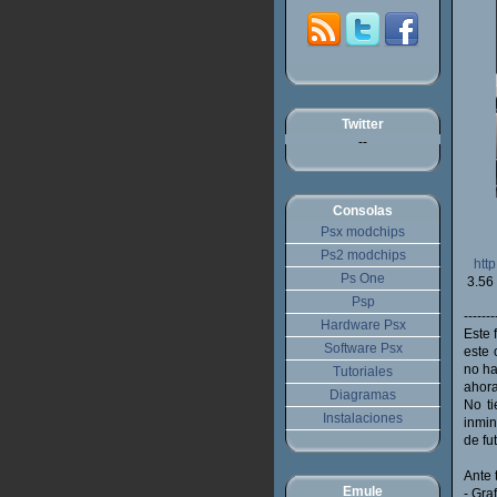
Twitter
--
Consolas
Psx modchips
Ps2 modchips
htt
Ps One
3.56
Psp
------
Hardware Psx
Este 
Software Psx
este 
no ha
Tutoriales
ahora
Diagramas
No ti
Instalaciones
inmin
de fu
Ante 
Emule
- Gra