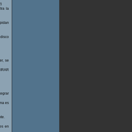
9)
tra la
 pidan
 disco
r, se
MIRAR
tegrar
ema es
te.
tes en