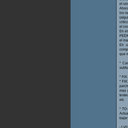
el us
Ahora
los 
(algu
critic
el co
En es
PEEK 
el ma
En u
compl
que n
* Ca
subfu
* FIX
* FIX
parch
mas p
teste
etc.
* TO-
Actua
bajar
- LV