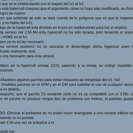
o que se le estaba dando con el mapeo del lv1 al lv2.
 esta hypercall chequea que el argumento clave no haya sido modificado, se ch
rangos de mapeo
ien que entienda de esto se dara cuenta de lo peligroso que es que te mapee
o, y no hablo del lv1),
digo de la hypercall esta dividido en trozos en subfunciones para liar el analisis.
ta version del 3.56 MA esta hypercall no ha sido tocada, pero teniendo el sopo
/ POKE en el lv1
peo ya no es tan necesario.
na version posterior no se descarta el desproteger dicha hypercall pues 
icado realmente, solo
o era necesario para esta version.
mbios en la hypercall unmap (115), parecido a la mmap, su codigo repartido 
nciones.
: Añadidos algunos parches para evitar chequeos de integridad del lv1 / lv0.
: Añadidos parches en el SPM y en el DM para habilitar el uso de cualquier servic
e es distinto,
equeño, que el parche SS existente (este no es ya compatible con el 3.56), 
os mi parche no produce ningun tipo de problema con trofeos, ni partidas guar
DO: Eliminar el problema de no poder hacer downgrade a una version inferior al
lmente no es posible
 del 3.56 una vez se actualice a el.
0 APPLDR