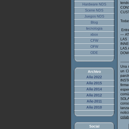
tend
Hardware NDS
CON
Scene NDS
CUST
Juegos NDS
Todas
Blog
tecnologia
Entrad
xbox
--- 
LAS 
CFW
INNE
OFW
LAS 
ODE
DOWN
-------
Una 
un CF
Archivo
parch
Año 2022
INST
Año 2015
firmw
Año 2014
espe
común
Año 2012
SOLAM
Año 2011
cons
Año 2010
lanz
noti
colab
Social