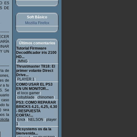
SO ES
S DE
Soft Básico
.
Mozilla Firefox
-------
RECER
HARÍA
Últimos comentarios
MINAR
Tutorial Firmware
 Y UN
Decodificador iris 2100
HD...
JMNG
[
]
--------
Thrustmaster T818: El
ia de
primer volante Direct
Drive...
iones,
PLAYER 1
[
]
tes de
COMO USAR EL PS3
 a tu
EN UN MONITOR...
IS. Se
el loco gamer
[
]
uario
cobyblade
chinomen
[
] [
]
e caso
PS3: COMO REPARAR
ndo tu
BRICKS 4.21, 4.25, 4.30
) sea
- RESPUESTA
os la
CORTA!...
icita
Erick
NELSON
player
[
] [
] [
1
]
Picsystems os da la
bienvenida...