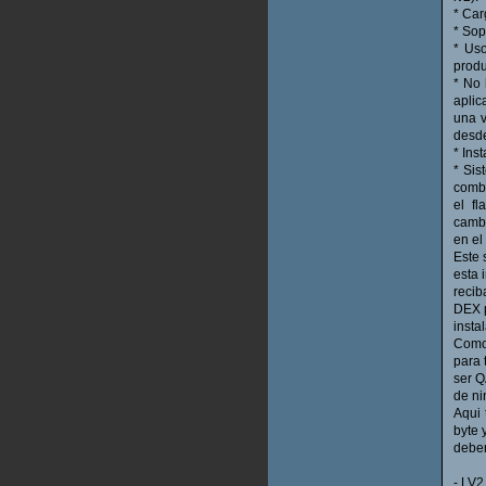
* Car
* Sop
* Uso
produ
* No 
aplic
una v
desd
* Ins
* Sis
combo
el f
camb
en el
Este 
esta 
recib
DEX p
insta
Como 
para 
ser Q
de ni
Aqui 
byte 
deber
- LV2