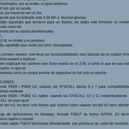
emonhades, por su testeo, su gran entereza.
aiCrab, por su ayuda.
ara, por hacerme reir un dia.
a gente que ha testeado este 3.56 MA-1, muchas gracias.
od@s aquell@s que donaron para un flasher, sin ell@s este firmware no existir
ado como tal.
aricela por su ayuda desinteresada.
E ,
.E.M, no olvido y no perdono.
@s aquell@s que olvido por error, disculparme.
primera versión, solo lleva las funcionabilidades mas básicas de un custom fir
hora pasaré a explicar.
en explicaré los cambios que Sony realizo en el 3.56, y como lo que en sus no
cación, lo que se
entaba como un simple parche de seguridad no fué solo un parche.
NCIONES
porte PEEK / POKE lv2, usando las SYSCALL tipicas 6 y 7 para compatibilida
rew existente.
porte PEEK / POKE lv1 nativo, usando las SYSCALL 10 y 11 respectivamente. 
ALL se usan igual
as del lv2, los devs solo tienen que usarlas como usarian las del lv2 pero afecta
rga de aplicaciones no firmadas, formato FSELF de forma NATIVA. Es decir
acion npdrm o normal
rmato valido FSELF funcionara directamente. (sin parcheos de copia de memoria