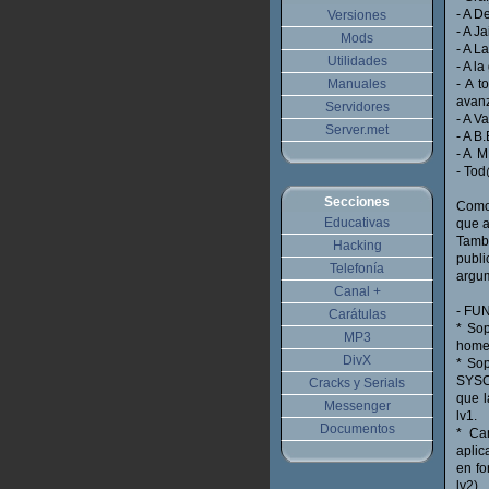
- A D
Versiones
- A J
Mods
- A L
Utilidades
- A l
Manuales
- A t
avanz
Servidores
- A V
Server.met
- A B.
- A M
- Tod
Secciones
Como 
Educativas
que a
Tambi
Hacking
publi
Telefonía
argum
Canal +
- FU
Carátulas
* So
MP3
homeb
DivX
* So
SYSC
Cracks y Serials
que l
Messenger
lv1.
Documentos
* Ca
aplic
en fo
lv2).