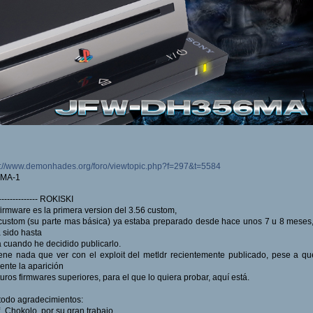
p://www.demonhades.org/foro/viewtopic.php?f=297&t=5584
 MA-1
--------------- ROKISKI
firmware es la primera version del 3.56 custom,
custom (su parte mas básica) ya estaba preparado desde hace unos 7 u 8 meses
 sido hasta
 cuando he decidido publicarlo.
ene nada que ver con el exploit del metldr recientemente publicado, pese a q
ente la aparición
turos firmwares superiores, para el que lo quiera probar, aquí está.
todo agradecimientos:
f_Chokolo, por su gran trabajo.