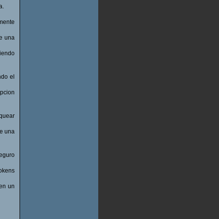
a.
rmente
se una
riendo
ndo el
pcion
equear
de una
seguro
tokens
 en un