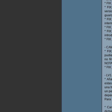
* FIX
* FIX
versi
guard
* FIX
inter
* FIX
* FIX
intro
* FIX
- CA
* FI
pudie
no f
NOTA
* FIX
- LV1
* Aña
estas
una h
un pe
depen
Para 
* Cam
dicha