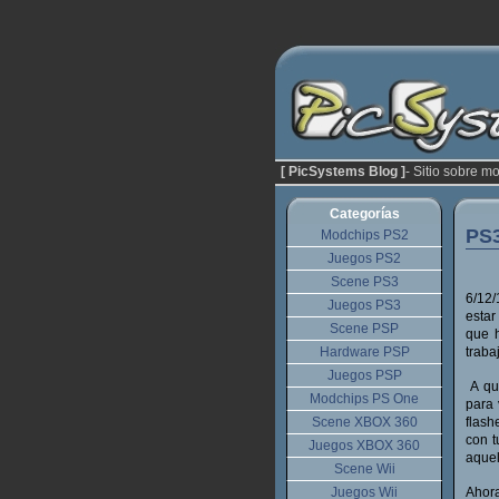
[ PicSystems Blog ]
- Sitio sobre m
Categorías
PS3
Modchips PS2
Juegos PS2
Scene PS3
6/12
Juegos PS3
estar
Scene PSP
que h
Hardware PSP
traba
Juegos PSP
A qui
Modchips PS One
para 
Scene XBOX 360
flash
con t
Juegos XBOX 360
aquel
Scene Wii
Juegos Wii
Ahora