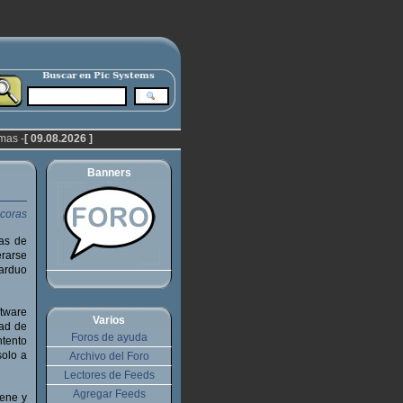
mas -
[ 09.08.2026 ]
Banners
as de
erarse
 arduo
ftware
Varios
dad de
Foros de ayuda
ntento
solo a
Archivo del Foro
Lectores de Feeds
Agregar Feeds
iene y