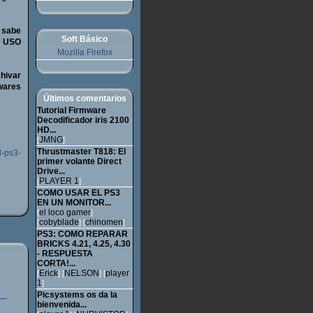
e sabe
Soft Básico
: USO
Mozilla Firefox
hivar
wares
Últimos comentarios
Tutorial Firmware
Decodificador iris 2100
HD...
JMNG
[
]
Thrustmaster T818: El
l-ps3-
primer volante Direct
Drive...
PLAYER 1
[
]
COMO USAR EL PS3
EN UN MONITOR...
el loco gamer
[
]
cobyblade
chinomen
[
] [
]
PS3: COMO REPARAR
BRICKS 4.21, 4.25, 4.30
- RESPUESTA
CORTA!...
Erick
NELSON
player
[
] [
] [
1
]
Picsystems os da la
bienvenida...