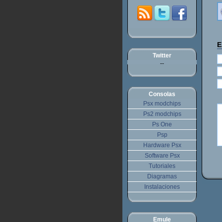
E
Twitter
--
Consolas
Psx modchips
Ps2 modchips
Ps One
Psp
Hardware Psx
Software Psx
Tutoriales
Diagramas
Instalaciones
Emule