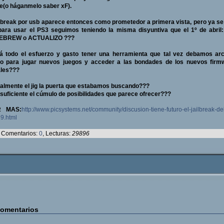
e(o háganmelo saber xF).
ilbreak por usb aparece entonces como prometedor a primera vista, pero ya s
para usar el PS3 seguimos teniendo la misma disyuntiva que el 1º de abril
BREW o ACTUALIZO ???
rá todo el esfuerzo y gasto tener una herramienta que tal vez debamos arc
to para jugar nuevos juegos y acceder a las bondades de los nuevos firm
ales???
almente el jig la puerta que estabamos buscando???
suficiente el cúmulo de posibilidades que parece ofrecer???
R MAS:
http://www.picsystems.net/community/discusion-tiene-futuro-el-jailbreak-de
9.html
Comentarios:
0
, Lecturas:
29896
omentarios