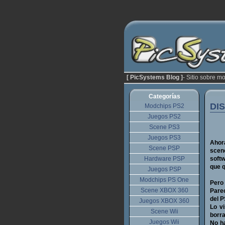
[ PicSystems Blog ]
- Sitio sobre m
Categorías
DIS
Modchips PS2
Juegos PS2
Scene PS3
Juegos PS3
Ahora
Scene PSP
scen
Hardware PSP
softw
que 
Juegos PSP
Modchips PS One
Pero 
Scene XBOX 360
Parec
del P
Juegos XBOX 360
Lo v
Scene Wii
borra
Juegos Wii
No ha