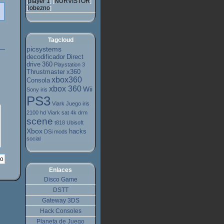
player 1
NURVISTOR
[
] [
]
lobezno
[
]
Tagcloud
picsystems
decodificador
Direct
drive
360
Playstation 3
Thrustmaster
x360
xbox360
Consola
xbox 360
Wii
Sony
iris
PS3
Viark
Juego
iris
2100 hd
Viark sat 4k
drm
scene
t818
Ubisoft
Xbox
hacks
DSi
mods
social
Enlaces
Disco Game
DSTT
Gateway 3DS
Hack Consoles
Planeta de Juego