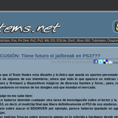
odchips, Psx, Ps One, Ps2, Ps3, Wii, DS, DSLite, DivX, Xbox 360, Tutoriales, Diagra
CUSIÓN: Tiene futuro el jailbreak en PS3???
Por PLAYER1 el 09.Oct.2010
 que el Team Hades esta disuelto y lo único que queda es aportes personale
e de algunos de sus miembros; ahora que todo lo que aparece es noticias 
are y firmware y dispositivos mágicos de diversas fuentes y foros... pues, r
quedamos en manos de los dongles usb que inundan el mercado.
algo no me sabe bien:
e haberse detenido cualquier otra tarea de investigación sobre el lector y la
S3, es decir, el modchip final que libere definitivamente el PS3 de sus ataduras.
isto sobre atacar el BDDRIVER por ejemplo, parece haberse quedado en ag
jas.
y noticias frescas sobre proyecto alguno en lo referido a hardware desde n