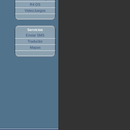
R4 DS
VideoJuegos
Servicios
Enviar SMS
Traductor
Mapas