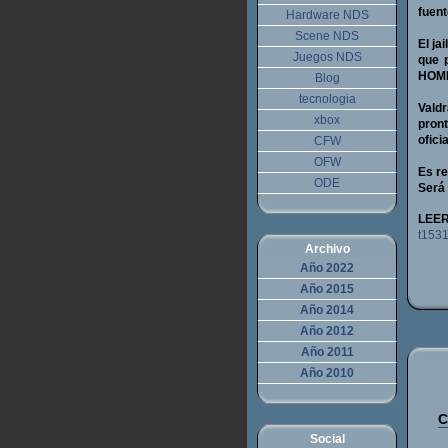
fuent
Hardware NDS
Scene NDS
El ja
Juegos NDS
que 
HOME
Blog
tecnologia
Vald
xbox
pron
ofici
CFW
OFW
Es re
ODE
Será 
LEE
t1531
Archivo
Año 2022
Año 2015
Año 2014
Año 2012
Año 2011
Año 2010
C
Social