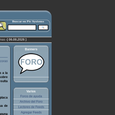
mas -
[ 06.08.2026 ]
Banners
s a la
sobre
esulta
Varios
Foros de ayuda
 placa
Archivo del Foro
ua de
Lectores de Feeds
Agregar Feeds
inguna