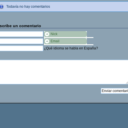
Todavía no hay comentarios
scribe un comentario
Nick
Email
¿Qué idioma se habla en España?