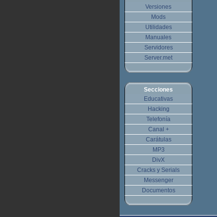
Versiones
Mods
Utilidades
Manuales
Servidores
Server.met
Secciones
Educativas
Hacking
Telefonía
Canal +
Carátulas
MP3
DivX
Cracks y Serials
Messenger
Documentos