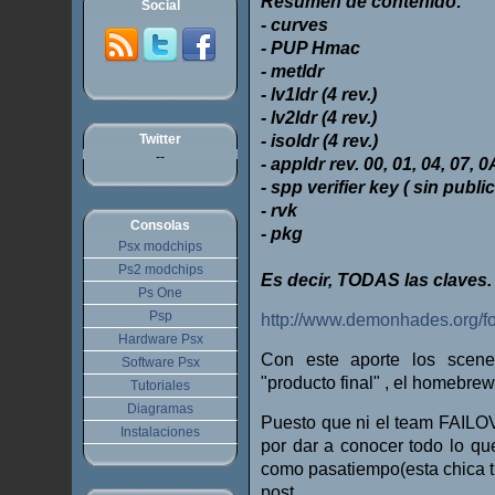
Resumen de contenido:
Social
- curves
- PUP Hmac
- metldr
- lv1ldr (4 rev.)
- lv2ldr (4 rev.)
Twitter
- isoldr (4 rev.)
--
- appldr rev. 00, 01, 04, 07, 0
- spp verifier key ( sin publ
- rvk
Consolas
- pkg
Psx modchips
Ps2 modchips
Es decir, TODAS las claves.
Ps One
Psp
http://www.demonhades.org/f
Hardware Psx
Con este aporte los scene
Software Psx
"producto final" , el homebrew
Tutoriales
Diagramas
Puesto que ni el team FAI
Instalaciones
por dar a conocer todo lo q
como pasatiempo(esta chica ti
post.