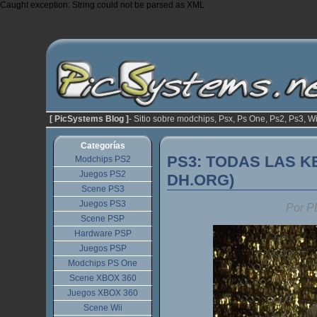
Caught exception: String could not be parsed as XML
[ PicSystems Blog ]
- Sitio sobre modchips, Psx, Ps One, Ps2, Ps3, Wi
Categorías
PS3: TODAS LAS K
Modchips PS2
Juegos PS2
DH.ORG)
Scene PS3
Juegos PS3
Por P
Scene PSP
Hardware PSP
Juegos PSP
Modchips PS One
Scene XBOX 360
Juegos XBOX 360
Scene Wii