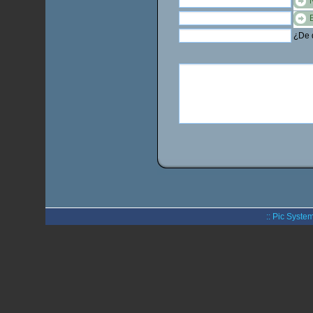
¿De q
:: Pic System