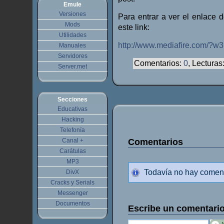
Emule
Versiones
Para entrar a ver el enlace
Mods
este link:
Utilidades
http://www.mediafire.com/?w
Manuales
Servidores
Comentarios:
0
, Lecturas
Server.met
Secciones
Educativas
Hacking
Telefonía
Comentarios
Canal +
Carátulas
MP3
Todavía no hay comen
DivX
Cracks y Serials
Messenger
Documentos
Escribe un comentari