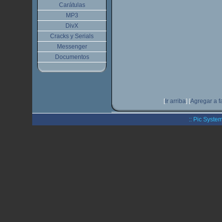
Carátulas
MP3
DivX
Cracks y Serials
Messenger
Documentos
[
Ir arriba
]
[
Agregar a f
:: Pic System