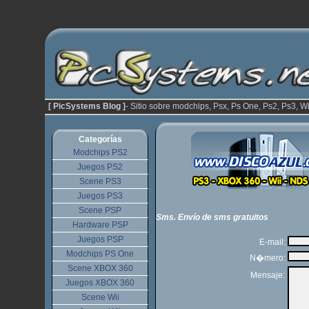
[ PicSystems Blog ]
- Sitio sobre modchips, Psx, Ps One, Ps2, Ps3, Wi
Categorías
Modchips PS2
Juegos PS2
Scene PS3
Juegos PS3
Scene PSP
Sms. Envío de sms gratuitos
Hardware PSP
Juegos PSP
E-mail:
Modchips PS One
N�mero:
Scene XBOX 360
Mensaje:
Juegos XBOX 360
Scene Wii