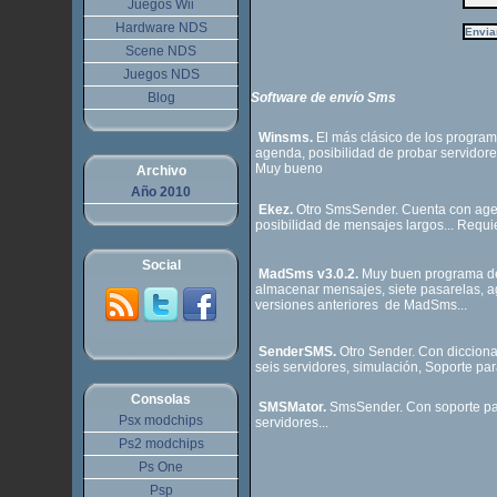
Juegos Wii
Hardware NDS
Scene NDS
Juegos NDS
Blog
Software de envío Sms
Winsms.
El más clásico de los progra
agenda, posibilidad de probar servidores
Muy bueno
Archivo
Año 2010
Ekez.
Otro SmsSender. Cuenta con agen
posibilidad de mensajes largos... Requie
Social
MadSms v3.0.2.
Muy buen programa de 
almacenar mensajes, siete pasarelas, 
versiones anteriores de MadSms...
SenderSMS.
Otro Sender. Con dicciona
seis servidores, simulación, Soporte par
Consolas
SMSMator.
SmsSender. Con soporte par
Psx modchips
servidores...
Ps2 modchips
Ps One
Psp