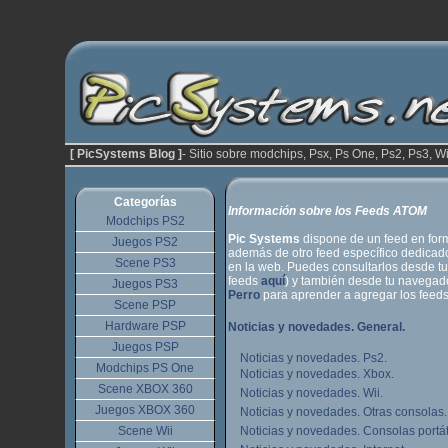
[ PicSystems Blog ]
- Sitio sobre modchips, Psx, Ps One, Ps2, Ps3, Wi
Categorías
Información sobre los Feeds ATOM
Modchips PS2
Pic Systems
dispone de un feed en fo
Juegos PS2
además de otro feed específico dedicad
Scene PS3
en la web. Puedes consultarlos desde t
feeds
aquí
) y también desde tu navega
Juegos PS3
Perro
para aprender a agregar los feeds
Scene PSP
Hardware PSP
Noticias y novedades. General.
Juegos PSP
Noticias y novedades. Ps2.
Modchips PS One
Noticias y novedades. Xbox.
Scene XBOX 360
Noticias y novedades. Wii.
Juegos XBOX 360
Noticias y novedades. Otras consolas.
Scene Wii
Noticias y novedades.
Consolas portát