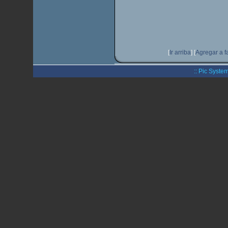
[
Ir arriba
]
[
Agregar a f
:: Pic System