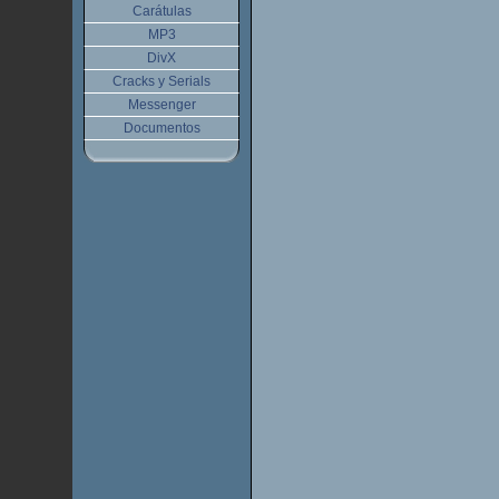
Carátulas
MP3
DivX
Cracks y Serials
Messenger
Documentos