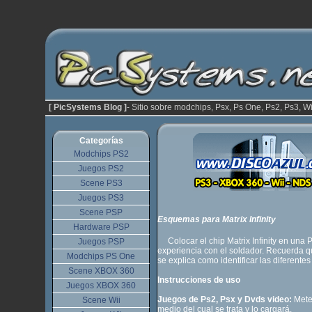
[ PicSystems Blog ]
- Sitio sobre modchips, Psx, Ps One, Ps2, Ps3, Wi
Categorías
Modchips PS2
Juegos PS2
Scene PS3
Juegos PS3
Scene PSP
Esquemas para Matrix Infinity
Hardware PSP
Colocar el chip Matrix Infinity en una Ps
Juegos PSP
experiencia con el soldador. Recuerda q
Modchips PS One
se explica como identificar las diferent
Scene XBOX 360
Instrucciones de uso
Juegos XBOX 360
Juegos de Ps2,
Psx y Dvds video:
Metes
Scene Wii
medio del cual se trata y lo cargará.