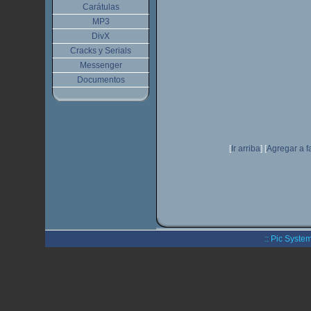
Carátulas
MP3
DivX
Cracks y Serials
Messenger
Documentos
[
Ir arriba
]
[
Agregar a f
:: Pic System