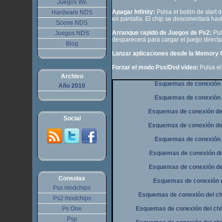
Juegos Wii
Apagar Infinity:
Pulsa el botón de start 
Hardware NDS
en pantalla. El chip se desconectará ha
Scene NDS
Arranque rapido de Juegos de Ps2:
Pul
Juegos NDS
desparecerá para cargar el juego direct
Blog
Lanzar aplicaciones desde la Memory 
Forzar el modo Psx/Dvd video:
Pulsa el
Archivo
Esquemas de conexión de
Año 2010
Esquemas de conexión de
Esquemas de conexión del 
Social
Esquemas de conexión del 
Esquemas de conexión de
Esquemas de conexión del 
Esquemas de conexión del 
Consolas
Esquemas de conexión de
Psx modchips
Esquemas de conexión del chi
Ps2 modchips
Ps One
Esquemas de conexión del chip
Psp