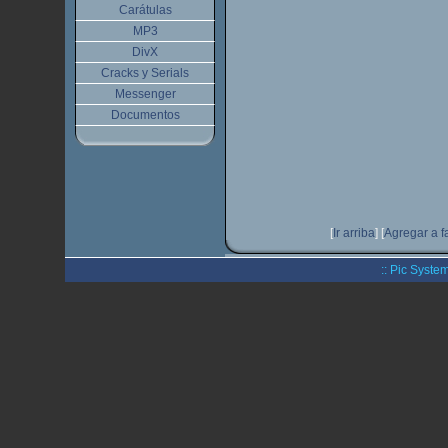
Carátulas
MP3
DivX
Cracks y Serials
Messenger
Documentos
[
Ir arriba
]
[
Agregar a f
:: Pic System