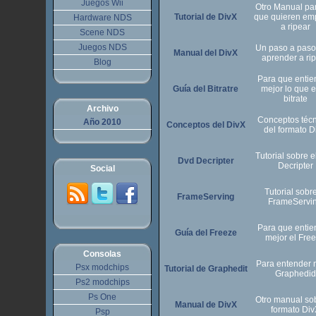
Juegos Wii
Otro Manual par
Tutorial de DivX
que quieren em
Hardware NDS
a ripear
Scene NDS
Juegos NDS
Un paso a paso
Manual del DivX
aprender a ri
Blog
Para que enti
Guía del Bitratre
mejor lo que e
bitrate
Archivo
Conceptos téc
Año 2010
Conceptos del DivX
del formato D
Tutorial sobre 
Dvd Decripter
Decripter
Social
Tutorial sobre
FrameServing
FrameServi
Para que enti
Guía del Freeze
mejor el Fre
Consolas
Para entender 
Psx modchips
Tutorial de Graphedit
Graphedid
Ps2 modchips
Ps One
Otro manual sob
Manual de DivX
formato Div
Psp