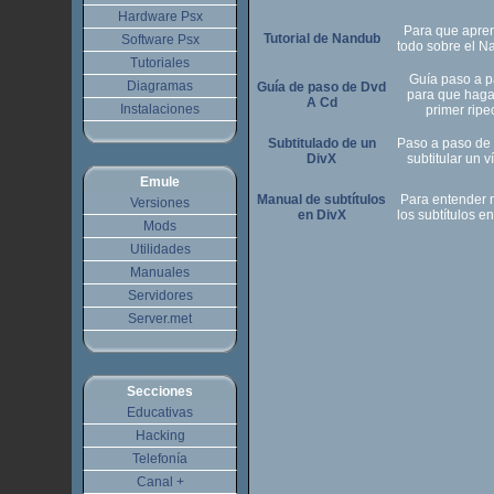
Hardware Psx
Para que apre
Tutorial de Nandub
Software Psx
todo sobre el N
Tutoriales
Guía paso a 
Diagramas
Guía de paso de Dvd
para que haga
A Cd
Instalaciones
primer ripe
Subtitulado de un
Paso a paso de
DivX
subtitular un v
Emule
Manual de subtítulos
Para entender 
Versiones
en DivX
los subtítulos e
Mods
Utilidades
Manuales
Servidores
Server.met
Secciones
Educativas
Hacking
Telefonía
Canal +