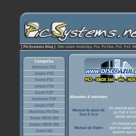
[ PicSystems Blog ]
- Sitio sobre modchips, Psx, Ps One, Ps2, Ps3, Wi
Categorías
Modchips PS2
Juegos PS2
Scene PS3
Juegos PS3
Scene PSP
Manuales & tutoriales
Hardware PSP
Juegos PSP
Un manual para
Manual de paso de
Modchips PS One
un Dvd a Vcd
Dvd A Vcd
forma sencil
Scene XBOX 360
Un manual par
Juegos XBOX 360
Manual de Ripeo
que no saben n
Scene Wii
quieren apre