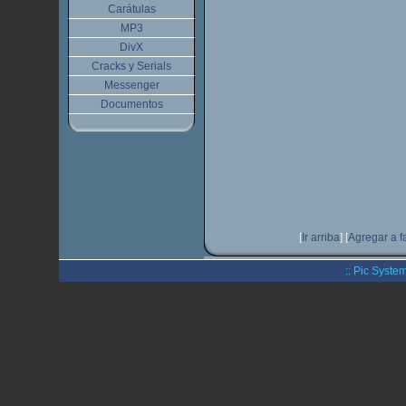
Carátulas
MP3
DivX
Cracks y Serials
Messenger
Documentos
[
Ir arriba
]
[
Agregar a f
:: Pic System