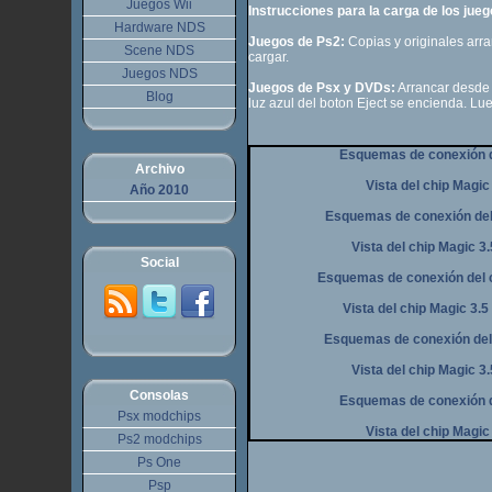
Juegos Wii
Instrucciones para la carga de los jue
Hardware NDS
Juegos de Ps2:
Copias y originales arr
Scene NDS
cargar.
Juegos NDS
Juegos de Psx y DVDs:
Arrancar desde 
Blog
luz azul del boton Eject se encienda. Lu
Esquemas de conexión de
Archivo
Vista del chip Magic
Año 2010
Esquemas de conexión del 
Vista del chip Magic 3
Social
Esquemas de conexión del c
Vista del chip Magic 3.5
Esquemas de conexión del 
Vista del chip Magic 3.
Consolas
Esquemas de conexión de
Psx modchips
Vista del chip Magic
Ps2 modchips
Ps One
Psp