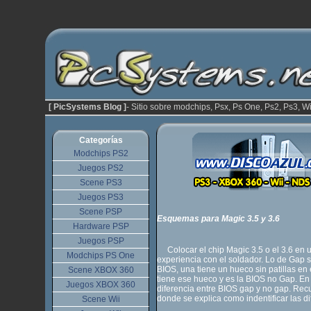
[ PicSystems Blog ]
- Sitio sobre modchips, Psx, Ps One, Ps2, Ps3, Wi
Categorías
Modchips PS2
Juegos PS2
Scene PS3
Juegos PS3
Scene PSP
Esquemas para Magic 3.5 y 3.6
Hardware PSP
Juegos PSP
Colocar el chip Magic 3.5 o el 3.6 en un
Modchips PS One
experiencia con el soldador. Lo de Gap s
BIOS, una tiene un hueco sin patillas en 
Scene XBOX 360
tiene ese hueco y es la BIOS no Gap. En
Juegos XBOX 360
diferencia entre BIOS gap y no gap. Rec
donde se explica como indentificar las d
Scene Wii