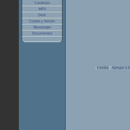
Carátulas
MP3
DivX
Cracks y Serials
Messenger
Documentos
[
Ir arriba
]
[
Agregar a f