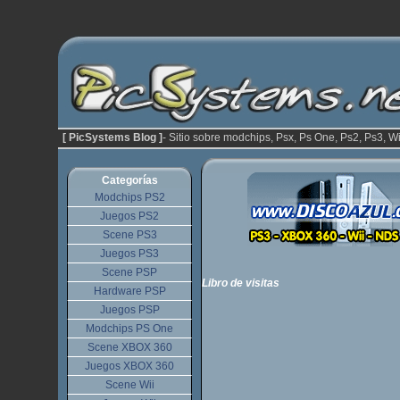
[ PicSystems Blog ]
- Sitio sobre modchips, Psx, Ps One, Ps2, Ps3, Wi
Categorías
Modchips PS2
Juegos PS2
Scene PS3
Juegos PS3
Scene PSP
Libro de visitas
Hardware PSP
Juegos PSP
Modchips PS One
Scene XBOX 360
Juegos XBOX 360
Scene Wii