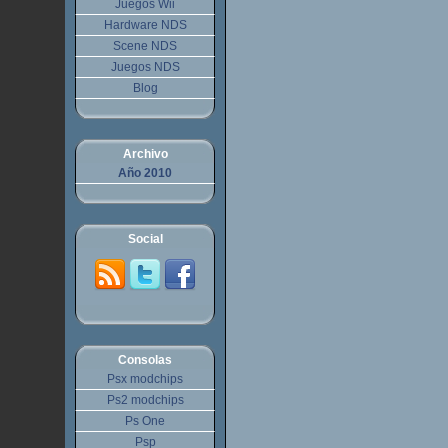
Juegos Wii
Hardware NDS
Scene NDS
Juegos NDS
Blog
Archivo
Año 2010
Social
Consolas
Psx modchips
Ps2 modchips
Ps One
Psp