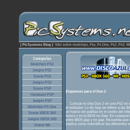
[ PicSystems Blog ]
- Sitio sobre modchips, Psx, Ps One, Ps2, Ps3, Wi
Categorías
Modchips PS2
Juegos PS2
Scene PS3
Juegos PS3
Scene PSP
Esquemas para el Duo 2
Hardware PSP
Juegos PSP
Colocar el chip Duo 2 en una Ps2 no es 
Modchips PS One
el soldador. Lo de Gap se refiere a las 
un hueco sin patillas en el centro del in
Scene XBOX 360
hueco y es la BIOS no Gap. En cualquier
Juegos XBOX 360
entre BIOS gap y no gap. Recuerda que 
explica como indentificar las diferentes
Scene Wii