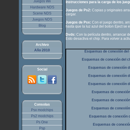
Juegos Wii
Instrucciones para la carga de los jue
Hardware NDS
Juegos de Ps2:
Copias y originales arr
Scene NDS
cargar.
Juegos NDS
Juegos de Psx:
Con el juego dentro, ar
Blog
hasta que la luz azul del boton Eject se 
Dvds:
Con la película dentro, arrancar
Esto desactiva el chip. Para volver a act
Archivo
Año 2010
Esquemas de conexión del 
Esquemas de conexión del ch
Esquemas de conexión de
Social
Esquemas de conexión de
Esquemas de conexión de
Esquemas de conexión 
Esquemas de conexión 
Consolas
Esquemas de conexión d
Psx modchips
Ps2 modchips
Esquemas de conexión de
Ps One
Esquemas de conexión 
Psp