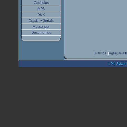
Carátulas
MP3
DivX
Cracks y Serials
Messenger
Documentos
[
Ir arriba
]
[
Agregar a f
:: Pic System